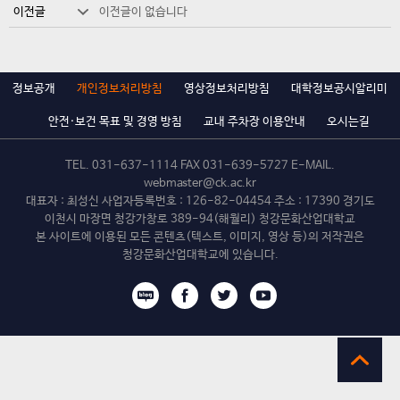
이전글
이전글이 없습니다
정보공개
개인정보처리방침
영상정보처리방침
대학정보공시알리미
안전·보건 목표 및 경영 방침
교내 주차장 이용안내
오시는길
TEL.
031-637-1114
FAX 031-639-5727 E-MAIL.
webmaster@ck.ac.kr
대표자 : 최성신 사업자등록번호 : 126-82-04454 주소 : 17390 경기도
이천시 마장면 청강가창로 389-94(해월리) 청강문화산업대학교
본 사이트에 이용된 모든 콘텐츠(텍스트, 이미지, 영상 등)의 저작권은
청강문화산업대학교에 있습니다.