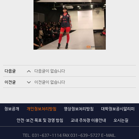
다음글
다음글이 없습니다
이전글
이전글이 없습니다
정보공개
개인정보처리방침
영상정보처리방침
대학정보공시알리미
안전·보건 목표 및 경영 방침
교내 주차장 이용안내
오시는길
TEL.
031-637-1114
FAX 031-639-5727 E-MAIL.