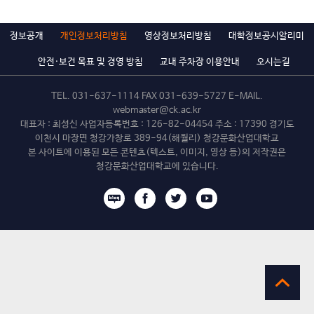
자격은 공연 및 […]
정보공개
개인정보처리방침
영상정보처리방침
대학정보공시알리미
안전·보건 목표 및 경영 방침
교내 주차장 이용안내
오시는길
TEL.
031-637-1114
FAX 031-639-5727 E-MAIL.
webmaster@ck.ac.kr
대표자 : 최성신 사업자등록번호 : 126-82-04454 주소 : 17390 경기도
이천시 마장면 청강가창로 389-94(해월리) 청강문화산업대학교
본 사이트에 이용된 모든 콘텐츠(텍스트, 이미지, 영상 등)의 저작권은
청강문화산업대학교에 있습니다.