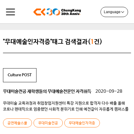
Language
"무대예술인자격증"태그 검색결과(
1
건)
Culture POST
무대미술전공 재학생들의 무대예술전문인 자격취득
2020-09-28
무대미술 교육과정과 취업창업지원센터 특강 지원으로 합격자 다수 배출 올해
코로나 펜데믹으로 엄중했던 사회적 분위기로 인해 예전같이 자유롭게 캠퍼스를
누빌 수 없는 학생들의 일상은 외부와 소외되어 대부분 언택트 수업으로
채워졌습니다. 그러나 이러한 가운데에도 청강 공연예술스쿨에서는 눈부신
공연예술스쿨
무대미술전공
무대예술인자격증
성과가 있었습니다. 바로 무대미술전공 재학생 9명이 무대예술전문인 자격시험
중 무대기계와 무대조명 분야에 합격한 소식입니다. 무대예술전문인 국가