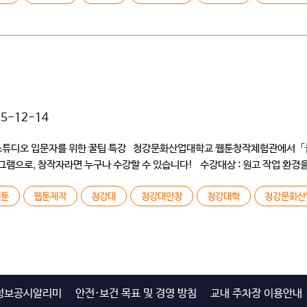
15-12-14
튜디오 입문자를 위한 꿀팁 특강 청강문화산업대학교 웹툰창작체험관에서 「클립
으로, 창작자라면 누구나 수강할 수 있습니다! 수강대상 : 원고 작업 환경을
웹툰
웹툰제작
청강대
청강대만창
청강대학
청강문화산
정보공시알리미
안전·보건 목표 및 경영 방침
교내 주차장 이용안내