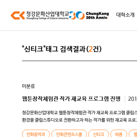
대학소개
"신티크"태그 검색결과(
2
건)
미분류
웹툰창작체험관 작가 재교육 프로그램 진행
20
청강문화산업대학교 웹툰창작체험관 작가 재교육 프로그램 클립스
환경을 클립스튜디오로 전환하고자 하는 작가를 위한 재교육 프로그램
1회당 15~20명 (동일한 내용으로 2회 진행) […]
만화창작과
만화콘텐츠스쿨
신티크
와콤