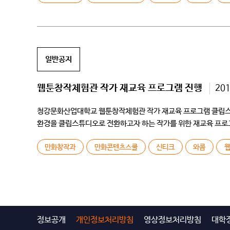
일반공지
웹툰창작체험관 작가 재교육 프로그램 진행
20
청강문화산업대학교 웹툰창작체험관 작가 재교육 프로그램 클립스
환경을 클립스튜디오로 전환하고자 하는 작가를 위한 재교육 프로그램
1회당 15~20명 (동일한 내용으로 2회 진행) […]
만화창작과
만화콘텐츠스쿨
신티크
와콤
정보공개
개인정보처리방침
영상정보처리방침
대학