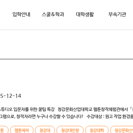
입학안내
스쿨&학과
대학생활
부속기관
15-12-14
튜디오 입문자를 위한 꿀팁 특강 청강문화산업대학교 웹툰창작체험관에서 「클립
으로, 창작자라면 누구나 수강할 수 있습니다! 수강대상 : 원고 작업 환경을
웹툰
웹툰제작
청강대
청강대만창
청강대학
청강문화산