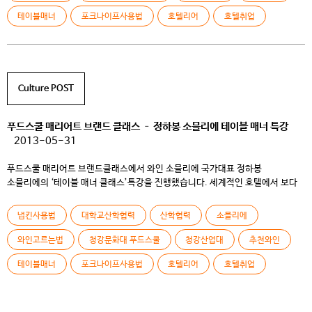
테이블매너
포크나이프사용법
호텔리어
호텔취업
Culture POST
푸드스쿨 매리어트 브랜드 클래스 – 정하봉 소믈리에 테이블 매너 특강
2013-05-31
푸드스쿨 매리어트 브랜드클래스에서 와인 소믈리에 국가대표 정하봉
소믈리에의 ‘테이블 매너 클래스’특강을 진행했습니다. 세계적인 호텔에서 보다
생생하게 실무를 직접 경험해 볼 수 있는 푸드스쿨만의 교육 현장!
냅킨사용법
대학교산학협력
산학협력
소믈리에
와인고르는법
청강문화대 푸드스쿨
청강산업대
추천와인
테이블매너
포크나이프사용법
호텔리어
호텔취업