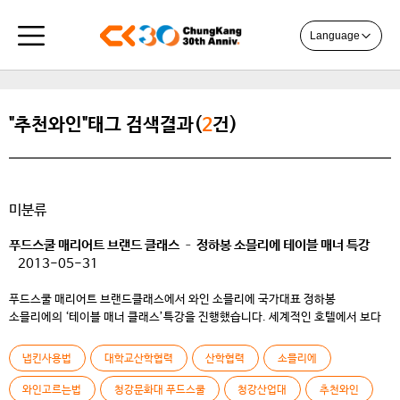
Language
"추천와인"태그 검색결과(
2
건)
미분류
푸드스쿨 매리어트 브랜드 클래스 – 정하봉 소믈리에 테이블 매너 특강
2013-05-31
푸드스쿨 매리어트 브랜드클래스에서 와인 소믈리에 국가대표 정하봉
소믈리에의 ‘테이블 매너 클래스’특강을 진행했습니다. 세계적인 호텔에서 보다
생생하게 실무를 직접 경험해 볼 수 있는 푸드스쿨만의 교육 현장!
냅킨사용법
대학교산학협력
산학협력
소믈리에
와인고르는법
청강문화대 푸드스쿨
청강산업대
추천와인