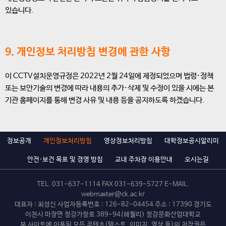
있습니다.
9. 개인정보 처리방침 변경에 관한 사항
이 CCTV설치운영규정은 2022년 2월 24일에 제정되었으며 법령·정책
또는 보안기술의 변경에 따라 내용의 추가·삭제 및 수정이 있을 시에는 본
기관 홈페이지를 통해 변경 사유 및 내용 등을 공지하도록 하겠습니다.
정보공개
개인정보처리방침
영상정보처리방침
대학정보공시알리미
안전·보건 목표 및 경영 방침
교내 주차장 이용안내
오시는길
TEL.
031-637-1114
FAX 031-639-5727 E-MAIL.
webmaster@ck.ac.kr
대표자 : 최성신 사업자등록번호 : 126-82-04454 주소 : 17390 경기도
이천시 마장면 청강가창로 389-94(해월리) 청강문화산업대학교
본 사이트에 이용된 모든 콘텐츠(텍스트, 이미지, 영상 등)의 저작권은