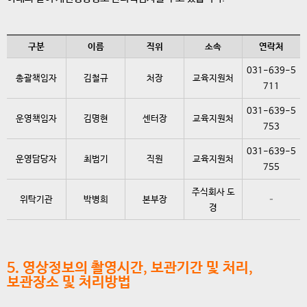
구분
이름
직위
소속
연락처
031-639-5
총괄책임자
김철규
처장
교육지원처
711
031-639-5
운영책임자
김명현
센터장
교육지원처
753
031-639-5
운영담당자
최범기
직원
교육지원처
755
주식회사 도
위탁기관
박병희
본부장
–
경
5. 영상정보의 촬영시간, 보관기간 및 처리,
보관장소 및 처리방법