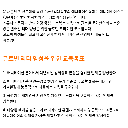
문화 콘텐츠 선도대학 청강문화산업대학교의 애니메이션학과는 애니메이션스쿨
(3년제) 이후의 학사학위 전공심화과정(1년제)입니다.
스튜디오 문화 기반의 현장 중심 프로젝트 교육으로 글로벌 문화산업의 새로운
장을 열어갈 리더 양성을 위한 글로벌 프리미엄 코스입니다.
최고의 학생들이 최고의 교수진과 함께 애니메이션 산업의 미래를 만드는
과정입니다.
글로벌 리더 양성을 위한 교육목표
1. 애니메이션 분야에서 차별화된
창의성
과
인성
을 겸비한 인재를 양성한다
2. 애니메이션 분야
전문성
을 현장 전문가 수준을 갖고 변화하는 매체 및
기술환경에
능동적
으로 대응하는 교육을 구현한다
3. 공감가는
세계관
을 기반으로 개성있는
스타일
을 구축할 수 있는 인재를
양성한다
4. 다양한 매체를 활용하여 애니메이션 콘텐츠 소비자와 능동적으로
소통
하여
애니메이션의
경제적 가치
를 개발하고 실현 할 수 있는 인재를 양성한다