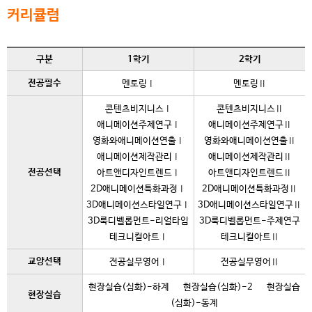
커리큘럼
구분
1학기
2학기
전공필수
멘토링Ⅰ
멘토링Ⅱ
콘텐츠비지니스Ⅰ
콘텐츠비지니스Ⅱ
애니메이션주제연구Ⅰ
애니메이션주제연구Ⅱ
영화와애니메이션연출Ⅰ
영화와애니메이션연출Ⅱ
애니메이션제작관리Ⅰ
애니메이션제작관리Ⅱ
전공선택
아트앤디자인트렌드Ⅰ
아트앤디자인트렌드Ⅱ
2D애니메이션특화과정Ⅰ
2D애니메이션특화과정Ⅱ
3D애니메이션스타일연구Ⅰ
3D애니메이션스타일연구Ⅱ
3D룩디벨롭먼트-리얼타임
3D룩디벨롭먼트-주제연구
테크니컬아트Ⅰ
테크니컬아트Ⅱ
교양선택
전공실무영어Ⅰ
전공실무영어Ⅱ
현장실습(심화)-하계
현장실습(심화)-2
현장실습
현장실습
(심화)-동계