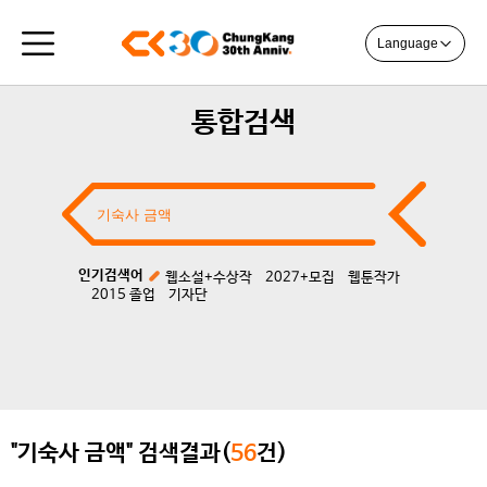
Language
통합검색
인기검색어
웹소설+수상작
2027+모집
웹툰작가
2015 졸업
기자단
"기숙사 금액" 검색결과(
56
건)