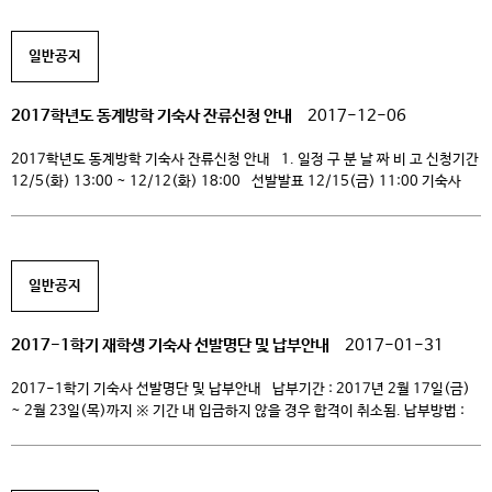
동계 방학 중에는 기숙사 주방 리모델링 및 복도 바닥 교체 […]
일반공지
2017학년도 동계방학 기숙사 잔류신청 안내
2017-12-06
2017학년도 동계방학 기숙사 잔류신청 안내 1. 일정 구 분 날 짜 비 고 신청기간
12/5(화) 13:00 ~ 12/12(화) 18:00 선발발표 12/15(금) 11:00 기숙사
홈페이지 공지 http://cafe.naver.com/chungkangdormitory 기숙사비
납부기간 12/15(금) 11:00 ~ 12/19(화) 18:00 – 하나, 494-910003-
38104, 청강문화산업대학교, 반드시 본인 이름으로 입금 – 기한 내 미 입금 시
선발 취소 잔류기간 12/26(화) 09:00 ~ […]
일반공지
2017-1학기 재학생 기숙사 선발명단 및 납부안내
2017-01-31
2017-1학기 기숙사 선발명단 및 납부안내 납부기간 : 2017년 2월 17일(금)
~ 2월 23일(목)까지 ※ 기간 내 입금하지 않을 경우 합격이 취소됨. 납부방법 :
합격자 개인별로 하나은행 가상계좌로 입금(명단 참조).- 기숙사 카페 공지
http://cafe.naver.com/chungkangdormitory 납부 금액 : 공통금액
(450,700원) + 식사금액 신청/미신청 中 선택 (사생회비 10,000원 입사시