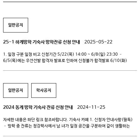
일반공지
25-1 하계방학 기숙사 방학잔류 신청 안내
2025-05-22
1. 일정 구분 일정 비고 신청기간 5/22(목) 14:00 ~ 6/8(일) 23:30 –
6/5(목)에는 우선선발 합격자 발표로 인하여 신청불가 합격발표 6/10(화)
14:00 – IT4U → 기숙사신청 / 합격조회(개별 문자통보) 기숙사비납부
6/10(화) 14:00 ~ 6/15(일) 23:59 – 합격자 발표 확인 (*가상계좌 입금) –
기한 내 미 입금 시 선발 취소 잔류기간 6/21(토) ~ 08/14(목) - 보강잔류생
퇴사 […]
일반공지
학사공지
2024 동계 방학 기숙사 잔류 신청 안내
2024-11-25
자세한 내용은 하단 링크 참조바랍니다. 기숙사 카페 1. 신청자 안내사항(필독)
– 방학 중 잔류는 청강학사에서 남.녀가 일정 공간을 구분하여 같이 생활하는
관계로 일부 공간을 같이 사용해야 하는 불편 및 서로 간에 지켜야 할 사항이
많으니 기숙사 행정실 안내사항을 필히 준수해 주시기 바랍니다. – 또한 이번