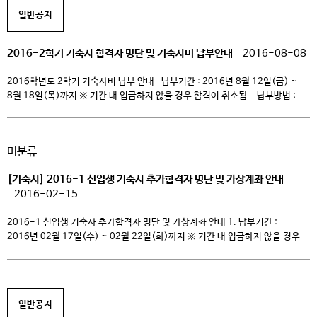
별도납부) 구분 항목 금액 비고 공통금액 (관리비) 관리비 410,700원 […]
일반공지
2016-2학기 기숙사 합격자 명단 및 기숙사비 납부안내
2016-08-08
2016학년도 2학기 기숙사비 납부 안내 납부기간 : 2016년 8월 12일(금) ~
8월 18일(목)까지 ※ 기간 내 입금하지 않을 경우 합격이 취소됨. 납부방법 :
합격자 개인별로 하나은행 가상계좌로 입금(명단 참조). 기숙사 카페에서 명단 및
계좌 확인 http://cafe.naver.com/chungkangdormitory# 납부 금액 :
공통금액(425,000원) + 식사금액 신청/미신청 中 선택 (사생회비 10,000원
미분류
입사시 별도납부) 구분 항목 금액 […]
[기숙사] 2016-1 신입생 기숙사 추가합격자 명단 및 가상계좌 안내
2016-02-15
2016-1 신입생 기숙사 추가합격자 명단 및 가상계좌 안내 1. 납부기간 :
2016년 02월 17일(수) ~ 02월 22일(화)까지 ※ 기간 내 입금하지 않을 경우
합격이 취소됨. 2. 납부방법 : 합격자 개인별로 하나은행 가상계좌로 입금(아래
링크 클릭하여 개별확인). ※ 가상계좌란? – 등록금 수납을 위해 등록기간에만
임시로 각 학생에게 부여된 고유계좌임. – 계좌 송금 시 가상계좌 예금주가
학교명 […]
일반공지