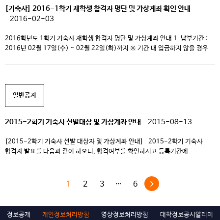
[기숙사] 2016-1학기 재학생 합격자 명단 및 가상계좌 확인 안내
2016-02-03
2016학년도 1학기 기숙사 재학생 합격자 명단 및 가상계좌 안내 1. 납부기간 :
2016년 02월 17일(수) ~ 02월 22일(화)까지 ※ 기간 내 입금하지 않을 경우
합격이 취소됨. 2. 납부방법 : 합격자 개인별로 하나은행 가상계좌로 입금(붙임-
명단참조). ※ 가상계좌란? – 등록금 수납을 위해 등록기간에만 임시로 각
학생에게 부여된 고유계좌임. – 계좌 송금 시 가상계좌 예금주가 학교명 혹은
학생이름 […]
일반공지
2015-2학기 기숙사 선발대상 및 가상계좌 안내
2015-08-13
[2015-2학기 기숙사 선발 대상자 및 가상계좌 안내] 2015-2학기 기숙사
합격자 발표를 다음과 같이 하오니, 합격여부를 확인하시고 등록기간에
기숙사비를 학생별 가상계좌로 납부하여 주시기 바랍니다. – 다 음 –
□ 납입기간 : 2015년 8월 12일(수) ~ 8월 17일(월) 16:00까지 ※
납입기간 이후에는 납입 불가능하며, 자동 불합격(탈락) 처리됨 […]
1
2
3
…
6
정보공개
개인정보처리방침
영상정보처리방침
대학정보공시알리미