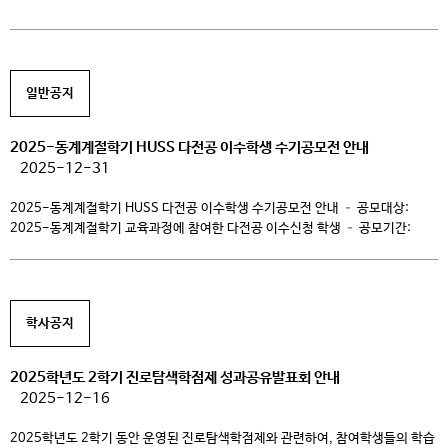
일반공지
2025-동계계절학기 HUSS 다전공 이수학생 수기공모전 안내
2025-12-31
2025-동계계절학기 HUSS 다전공 이수학생 수기공모전 안내 – 공모대상:
2025-동계계절학기 교육과정에 참여한 다전공 이수신청 학생 – 공모기간:
2025.12.31(수)-2026.01.18(일) – 공모내용: HUSS 글로벌문화 컨소시엄
교육과정 참여수기 (다양한 전공분야 교과목 수강에 따른 진로설계, 적성탐색 등
자유주제) – 신청방법: 신청서 양식에 맞게 작성, 메일(yisy@ck.ac.kr) 제출
신청서 다운로드 링크 – 시상규모 1) 대상 1명 50만원 2) 최우수상 2명 30만원
학사공지
3) […]
2025학년도 2학기 진로탐색학점제 성과공유발표회 안내
2025-12-16
2025학년도 2학기 동안 운영된 진로탐색학점제와 관련하여, 참여학생들의 학습