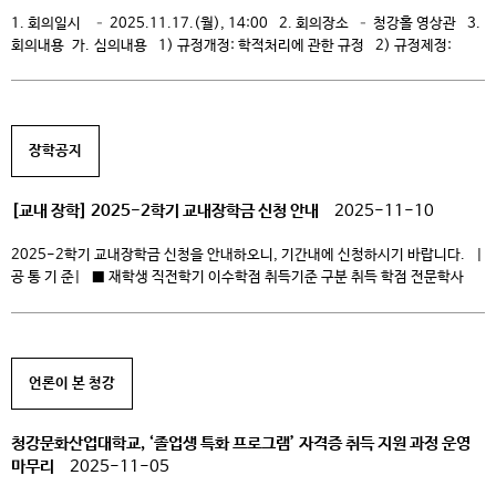
1. 회의일시 – 2025.11.17.(월), 14:00 2. 회의장소 – 청강홀 영상관 3.
회의내용 가. 심의내용 1) 규정개정: 학적처리에 관한 규정 2) 규정제정:
외국인 유학생 관리 및 지원 규정 3) 기타내용: 2025학년도 자체평가 계획 나.
공유내용 1) 교육개발처 – 대학 전체 비교과 운영 현황 제출 안내
(교원업적평가용) 2) 대외협력처 […]
장학공지
[교내 장학] 2025-2학기 교내장학금 신청 안내
2025-11-10
2025-2학기 교내장학금 신청을 안내하오니, 기간내에 신청하시기 바랍니다. |
공 통 기 준| ■ 재학생 직전학기 이수학점 취득기준 구분 취득 학점 전문학사
15학점 이상 학사학위전공심화과정 8학점 이상 학점 인정을 받은 신입, 편입,
만학도 재학생 10학점 이상 전문학사 졸업 연한 초과자 15학점 이상 취득하고
현재학기 10학점 이상 수강신청 학사학위전공심화과정 졸업 연한 초과자 8학점
이상 취득하고 현재학기 […]
언론이 본 청강
청강문화산업대학교, ‘졸업생 특화 프로그램’ 자격증 취득 지원 과정 운영
마무리
2025-11-05