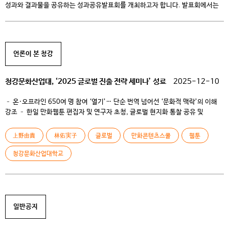
성과와 결과물을 공유하는 성과공유발표회를 개최하고자 합니다. 발표회에서는
각각의 참여 학생이 한 학기 동안 수행한 연구·제작 결과를 학생별 약 5~7분
내외의 발표로 소개할 예정입니다. ■ 발표 학생 및 주제 전공 이름 과제
지도교수 웹툰만화콘텐츠전공 김OO 프리랜서의 상업 활동을 위한 과정 이지훈
웹소설창작전공 선OO 오픈 소스 기반 […]
언론이 본 청강
청강문화산업대, ‘2025 글로벌 진출 전략 세미나’ 성료
2025-12-10
– 온·오프라인 650여 명 참여 ‘열기’… 단순 번역 넘어선 ‘문화적 맥락’의 이해
강조 – 한일 만화웹툰 편집자 및 연구자 초청, 글로벌 현지화 통찰 공유 및
네트워킹 진행 청강문화산업대학교(총장 최성신)는 지난 11월 28일(금) 수원
복합문화공간 111CM에서 개최한 ‘2025 만화·웹툰 작가를 위한 글로벌 진출
上野由貴
林佑実子
글로벌
만화콘텐츠스쿨
웹툰
전략 세미나’를 성황리에 마쳤다고 밝혔다. 이번 세미나는 일본 웹툰 시장 진출을
희망하는 창작자들에게 […]
청강문화산업대학교
일반공지