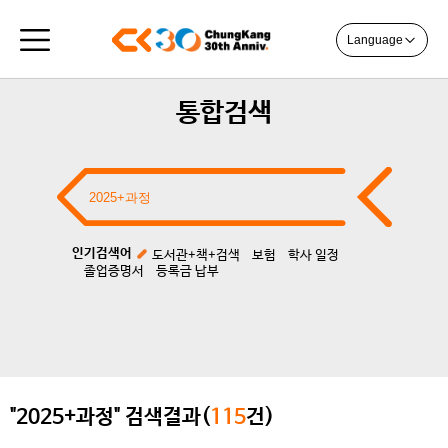
Language
통합검색
인기검색어
도서관+책+검색
보험
학사 일정
졸업증명서
등록금 납부
"2025+과정" 검색결과(
115
건)