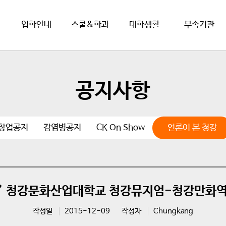
입학안내
스쿨&학과
대학생활
부속기관
공지사항
·창업공지
감염병공지
CK On Show
언론이 본 청강
개최’ 청강문화산업대학교 청강뮤지엄-청강만화
작성일
2015-12-09
작성자
Chungkang