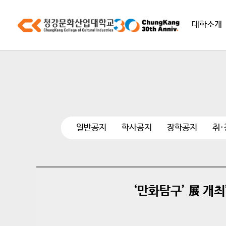
대학소개
일반공지
학사공지
장학공지
취
‘만화탐구’ 展 