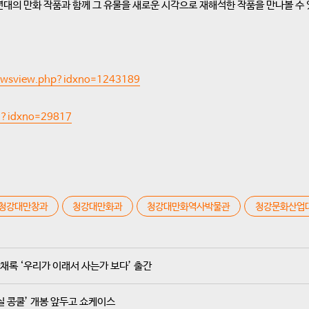
대의 만화 작품과 함께 그 유물을 새로운 시각으로 재해석한 작품을 만나볼 수 
newsview.php?idxno=1243189
ml?idxno=29817
청강대만창과
청강대만화과
청강대만화역사박물관
청강문화산업
채록 ‘우리가 이래서 사는가 보다’ 출간
실 콩쿨’ 개봉 앞두고 쇼케이스