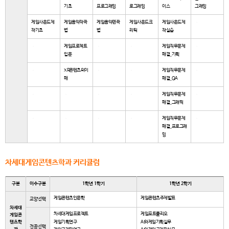
3D모델링기초
3D게임캐릭터
3D게임캐릭터
3D게임캐릭터
기초
제작
심화
디지털스컬프
팅
3D게임배경기
3D게임배경제
3D게임배경심
초
작
화
3D게임애니메
3D게임애니메
3D게임애니메
이션기초
이션제작
이션심화
응용연기와모
션캡쳐
게임이펙트제
게임이펙트활
작
용
빛과실시간렌
게임그래픽엔
게임그래픽엔
더링
진기초
진활용