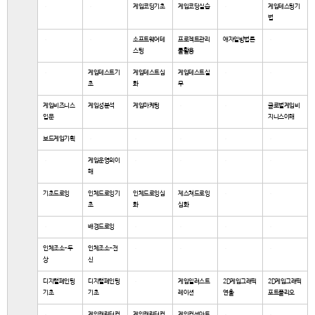
게임기획과비
주얼스크립팅
게임기획과콘
게임콘텐츠기
게임캐릭터설
게임퀘스트와
텐츠
획서작성
계
세계관설계
게임내러티브
게임스토리텔
링
게임기획과장
페이퍼프로토
게임프로젝트
르분석
타이핑
관리
게임기획튜토
리얼
게임코딩기초
게임코딩실습