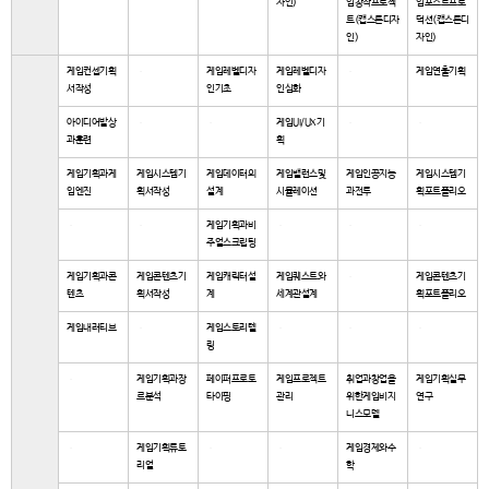
이수구
1학년 1학기
1학년 2학기
2학년 1학기
2학년 2학기
분
CKpathfinder
게임크리틱2-
게임크리틱2-
1
2
게임제작의이
게임제작프로
전공필
수
해
젝트(캡스톤디
자인)
게임컨셉기획
게임레벨디자
게임레벨디자
서작성
인기초
인심화
아이디어발상
게임UI/UX기
과훈련
획
게임기획과게
게임시스템기
게임데이터의
게임밸런스및
임엔진
획서작성
설계
시뮬레이션