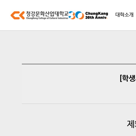
대학소개
[학
제