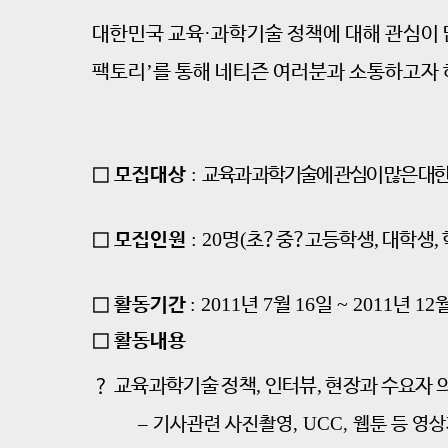
·
대한민국 교육
과학기술 정책에 대해 관심이
’
팩토리
를 통해 네티즌 여러분과 소통하고자 
:
□
모집대상
교육과 과학기술에 관심이 많은 대
: 20
(
,
,
□
모집인원
명
초
?
중
?
고등학생
대학생
: 2011
7
16
~ 2011
12
□
활동기간
년
월
일
년
□
활동내용
,
,
？
교육과학기술 정책
인터뷰
현장과 수요자 
–
, UCC,
기사관련 사진촬영
웹툰 등 영상