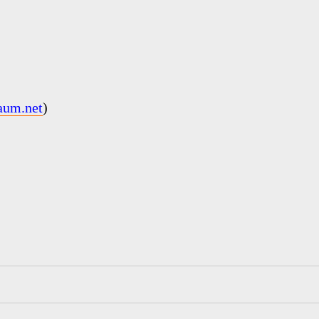
um.net
)