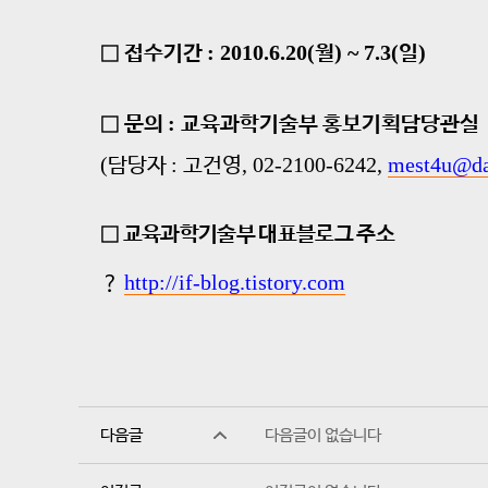
: 2010.6.20(
) ~ 7.3(
)
□
접수기간
월
일
:
□
문의
교육과학기술부 홍보기획담당관실
(
:
, 02-2100-6242,
mest4u@da
담당자
고건영
□
교육과학기술부 대표블로그 주소
http://if-blog.tistory.com
？
다음글
다음글이 없습니다