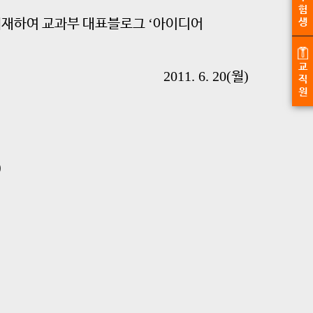
험
‘
취재하여 교과부 대표블로그
아이디어
생
교
2011. 6. 20(
)
월
직
원
)