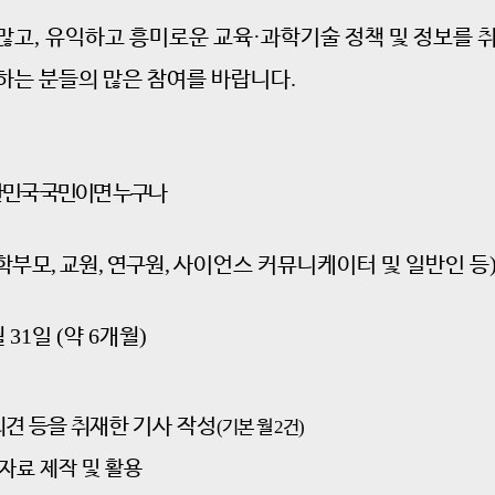
,
·
 많고
유익하고 흥미로운 교육
과학기술 정책 및 정보를 
.
하는 분들의 많은 참여를 바랍니다
한민국 국민이면 누구나
,
,
,
학부모
교원
연구원
사이언스 커뮤니케이터 및 일반인 등
31
(
6
)
월
일
약
개월
의견 등을 취재한
기사
작성
(
기본 월
2
건
)
자료 제작 및 활용