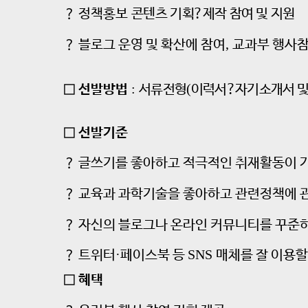
？
정책홍보
콘텐츠 기획
?
제작 참여 및 지원
,
？
블로그 운영 및 확산에 참여
교과부 행사참
:
(
□
선발방법
서류전형
이력서
?
자기소개서 및
□
선발기준
？
글쓰기를 좋아하고 적극적인 취재활동이 
？
교육과 과학기술을 좋아하고 관련정책에 
？
자신의 블로그나 온라인 커뮤니티를 꾸준
·
SNS
？
트위터
페이스북 등
매체를 잘 이용할
□
혜택