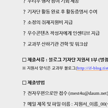
？
우리부 행사 참여 기회 제공
？
기자단 활동 완료 후 활동증명서 수여
？
소정의 취재지원비 지급
？
우수콘텐츠 작성자에게 인센티브 지급
？
교과부 산하기관 견학 및 워크샵
:
1
(
□
제출서류
블로그 기자단 지원서
부
별
※
지원서 양식은 교과부 블로그
(
http://if-blog.ti
□
제출방법
(mest4u@daum.net
？
전자우편으로만 접수
:
_
_00(
？
메일 제목 및 파일 이름
지원서
이름