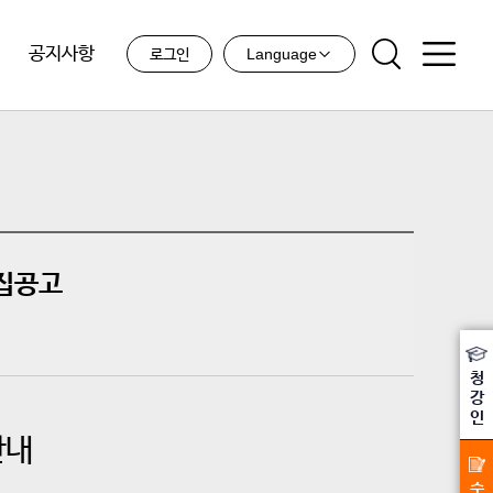
공지사항
Language
로그인
집공고
청
강
인
안내
수