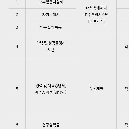
1
교수임용지원서
대학홈페이지
2
자기소개서
교수초빙시스템
[바로가기]
3
연구실적 목록
학력 및 성적증명서
4
각
사본
경력 및 재직증명서,
우편제출
5
각
자격증 사본(해당자)
6
연구실적물
각