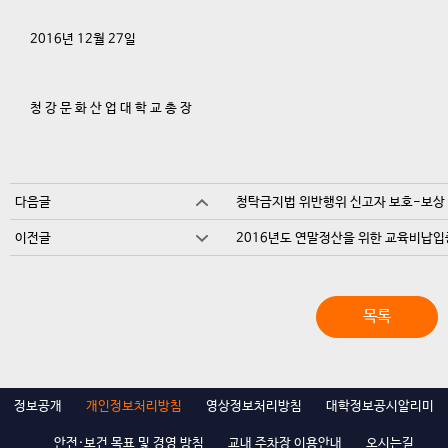
2016년 12월 27일
청 강 문 화 산 업 대 학 교 총 장
다음글
청탁금지법 위반행위 신고자 보호-보상
이전글
2016년도 연말정산을 위한 교육비납
목록
정보공개
개인정보처리방침
영상정보처리방침
대학정보공시알리미
안전·보건 목표 및 경영 방침
교내 주차장 이용안내
오시는길