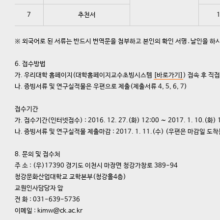
7
추천서
※ 외국어로 된 서류는 반드시 번역문을 첨부하고 본인의 확인 서명․날인을 하
6.
접수방법
가. 우리대학 홈페이지(대학홈페이지교수초빙시스템
[바로가기]
) 접속 후 직접
나. 증빙서류 및 연구실적물은 우편으로 제출(제출서류 4, 5, 6, 7)
접수기간
가. 접수기간(인터넷접수) :
2016. 12. 27.(
화
) 12:00
∼
2017. 1. 10.(
화
) 
나. 증빙서류 및 연구실적물 제출마감 : 2017. 1. 11.(수)
(
우편은 마감일 도착
8.
문의 및 접수처
주 소 : (우)17390 경기도 이천시 마장면 청강가창로 389-94
청강문화산업대학교 교학본부(청강홀4층)
교원인사담당자 앞
전 화 : 031-639-5736
이메일 : kimw@ck.ac.kr