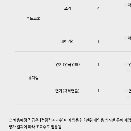
학
조리
4
푸드스쿨
학
베이커리
1
연기(연극영화)
1
뮤지컬
연기(극작연출)
1
○ 채용예정 직급은 [전담직조교수]이며 임용후 2년뒤 재임용 심사를 통해 재
평가 결과에 따라 조교수로 임용됨.