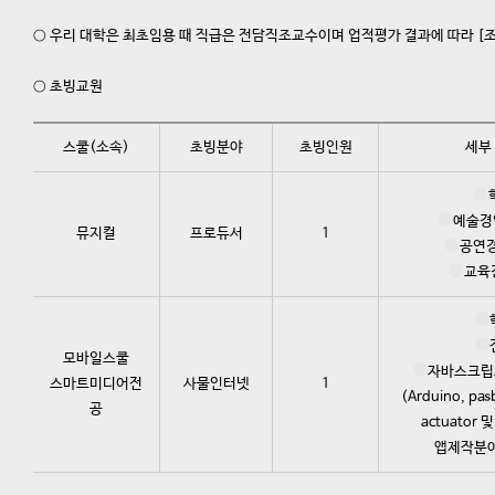
○ 우리 대학은 최초임용 때 직급은 전담직조교수이며 업적평가 결과에 따라 [조
○ 초빙교원
스쿨(소속)
초빙분야
초빙인원
세부
예술경
뮤지컬
프로듀서
1
공연경
교육
모바일스쿨
자바스크립
스마트미디어전
사물인터넷
1
(Arduino, p
공
actuator 및 
앱제작분야