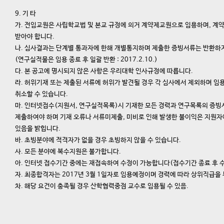
9.
기 타
가. 전임교원은 사립학교법 및 본교 규정에 의거 계약제교원으로 임용하며, 계
받아야 합니다.
나. 심사결과는 단계별 통과자에 한해 개별통지하며
제출한 증빙서류는 반환하
(
연구실적물은 임용 종료 후 일괄 반환
: 2017.2.10.)
다. 본 공고에 명시되지 않은 사항은 우리대학 인사규정에 따릅니다.
라. 허위기재 또는 제출된 서류에 허위가 발견될 경우 각 심사에서 제외하며 임
취소할 수 있습니다.
마. 인터넷접수(지원서, 연구실적목록)시 기재한 모든 경력과 연구목록의 증빙
제출하여야 하며 기재 오류나 서류미제출, 미비로 인해 발생한 불이익은 지원
있음을 밝힙니다.
바. 초빙분야에 적격자가 없을 경우 초빙하지 않을 수 있습니다.
사. 모든 분야에 복수지원은 불가합니다.
아. 인터넷 접수기간 중에는 재접속하여 수정이 가능합니다(접수기간 종료 후 수
자. 최종합격자는 2017년 3월 1일자로 임용예정이며 경력에 따라 상위직급을 
차. 해당 요건이 충족될 경우 산학협력중점 교수로 임용될 수 있음.