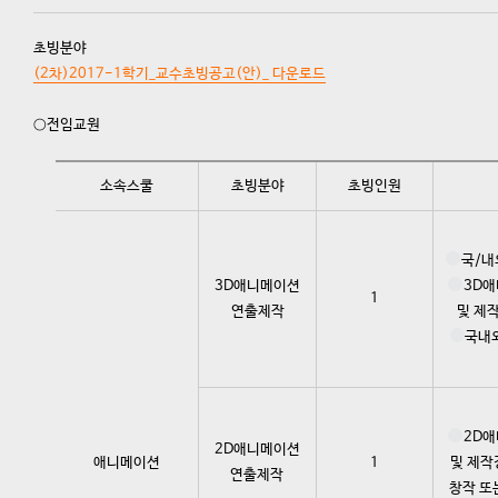
초빙분야
(2차)2017-1학기_교수초빙공고(안)_ 다운로드
○전임교원
소속스쿨
초빙분야
초빙인원
국/내
3D애니메이션
3D애
1
연출제작
및 제
국내외
2D애
2D애니메이션
애니메이션
1
및 제작
연출제작
창작 또