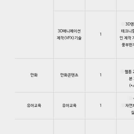
3D영
3D애니메이션
테크니컬
1
제작(VFX)기술
인 제작 
풍부한자
웹툰 
만화
만화콘텐츠
1
본
(
유아교육
유아교육
1
자연
실