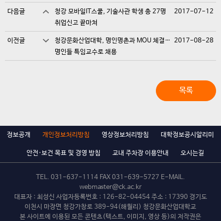
다음글
청강 모바일IT스쿨, 기술사관 학생 총 27명
2017-07-12
취업신고 끝마쳐
이전글
청강문화산업대학, 명인명촌과 MOU 체결…
2017-08-28
명인들 특임교수로 채용
목록
정보공개
개인정보처리방침
영상정보처리방침
대학정보공시알리미
안전·보건 목표 및 경영 방침
교내 주차장 이용안내
오시는길
TEL.
031-637-1114
FAX 031-639-5727 E-MAIL.
webmaster@ck.ac.kr
대표자 : 최성신 사업자등록번호 : 126-82-04454 주소 : 17390 경기도
이천시 마장면 청강가창로 389-94(해월리) 청강문화산업대학교
본 사이트에 이용된 모든 콘텐츠(텍스트, 이미지, 영상 등)의 저작권은