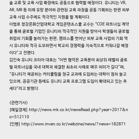
술 교류 및 교육 사업 확장에도 공동으로 협력할 예정이다. 유니티는 VR,
AR, MR 등 미래 유망 분야와 관련된 교육 과정을 공동 기획하는 한편 외부
교육 사업 수주에도 적극적인 지원을 할 계획이다.
이범로 청강문화산업대학교 게임콘텐츠스쿨 교수는 “COE 파트너십 계약
을 통해 글로벌 기업인 유니티의 적극적인 지원을 받아서 학생들의 글로벌
취업의 기회를 늘려가는 한편, 캠퍼스를 벗어난 외부 교육 사업의 기회 역
시 유니티와 적극 도모하면서 학교의 경쟁력을 지속적으로 키워나갈 예정
이다”고 전했다.
김인숙 유니티 코리아 대표는 “이번 협약은 교육분야 최상위 레벨의 글로
벌 파트너십을 국내 대학과 체결한 최초의 사례로 매우 의미가 깊다”며,
“유니티가 제공하는 커리큘럼을 정규 교과에 도입하는 대학이 점차 늘고
있으며, 공공기관 등에도 유니티 교육 프로그램 도입이 확대되고 있는 추
세다”라고 밝혔다.
<관련기사>
[매일경제] http://news.mk.co.kr/newsRead.php?year=2017&n
o=512110
[인벤] http://www.inven.co.kr/webzine/news/?news=182871