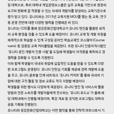
된 대학으로, 특히 대학내 게임콘텐츠스쿨은 실무 교육을 기반으로 현장의
요구와 변화에 잘 적응할 수 있는 차세대 개발자를 양성하는 교육기관으로
평가 받고 있다. 유니티와는 2015년 교육지원 MOU를 맺는 등 교육, 연구
등 운영 전반에 대한 다양한 협력을 진행해온 바 있다.
유니티는 COE를 통해 청강문화산업대학교가 유니티 엔진을 활용한 최적
의 교육 환경을 갖출 수 있도록 도울 예정이다. 유니티 교재 및 개발 과정을
체계적으로 학습할 수 있게 구성된 온라인 학습교재인 코스웨어(Course
ware) 등 검증된 교육 커리큘럼을 제공한다. 또한 유니티 인증자격시험인
‘유니티 공인 개발자 인증 시험’을 도입해 학생들이 자격증을 획득하고 경
쟁력을 강화할 수 있도록 지원한다.
이와 함께 학생들이 국내외 취업에 실질적인 도움을 받을 수 있도록 다양
한 프로그램도 운영된다. 유니티 인턴십 기회를 제공해 경력 개발에 도움
을 주고, 유니티 글로벌 인재 네트워크 ‘유니티 커넥트’를 통해 국내외 기
업에 대한 구직 활동 및 정보 교류도 적극 지원할 예정이다.
학생들을 위한 행사도 다양하게 제공된다. 유니티 엔진 및 서비스의 활용
방법과 전문 노하우를 개발자들에게 전수하는 ‘유니티 로드쇼’가 올해 해
당 대학내에서 진행될 예정이며, 특강 개최 등 유익한 프로그램도 대학과
공동 기획해 진행된다.
유니티와 청강문화산업대학교는 이번 협약을 통해 전략적 파트너로서 기