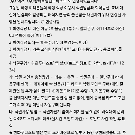
(주)’에서 ‘(주)한화호텔엔드리조트’로 변경되었습니다.
그동안 학생 여러분들의 학생 식당 이용시 식권발급과 퇴식동선, 교내 매
점이 밀집되어 발생되는 배식지연 등의 불편함을 해결하기 위해 변경된 사
항을 안내드립니다. ○ 변경사항
1.학생식당 내 매점 이동 : 어울림관 1층(구. 알파문구, 어114호로 이전)
CU 편의점 입점(어117호)
2.학생식당 퇴식구 및 음수장 위치 변경(구. 매점)
3.학생식당 내 기존 교직원 식당(‘마루’ 코너)과 동일 단가, 동일 매뉴를
제공
4.식권구입 : ‘한화푸디스트’ 앱 설치(로그인정보 ID: 학번, 초기PW : 12
34)
가. 식권 포인트 충전방법 – 메뉴 – 충전 – 식권구매 – 일반구매 or 자
동구매 선택 – 계좌이체 or 신용/체크 카드로 식권 포인트 구매(개인 결
제관련 앱 추가 설치 필요) ※ 자동구매(기준 수량 : 0, 자동구매 수량 1)
을 선택하시면 매번 포인트를 충전 할 필요 없이, 앱에 등록된 카드로 포인
트가 4,000원 미만시 자동구매 됩니다.
나. 식권사용 방법 – 식권자판기 앞에서 대기할 필요 없이 배식대에 준비
된 QR코드 스캐너에 태크(실시간 포인트 차감) – 포인트 차감 확인 후 배
식
★ 한화푸디스트 앱은 현재 초기버전으로 일부 기능만 구현되었습니다. 추