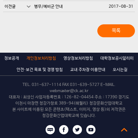
이전글
병무/예비군 안내
2017-08-31
목록
정보공개
개인정보처리방침
영상정보처리방침
대학정보공시알리미
안전·보건 목표 및 경영 방침
교내 주차장 이용안내
오시는길
TEL.
031-637-1114
FAX 031-639-5727 E-MAIL.
webmaster@ck.ac.kr
대표자 : 최성신 사업자등록번호 : 126-82-04454 주소 : 17390 경기도
이천시 마장면 청강가창로 389-94(해월리) 청강문화산업대학교
본 사이트에 이용된 모든 콘텐츠(텍스트, 이미지, 영상 등)의 저작권은
청강문화산업대학교에 있습니다.