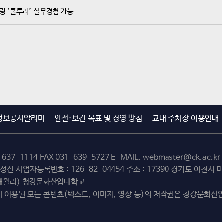
 ‘쿨투라’ 실무경험 가능
정보공시알리미
안전·보건 목표 및 경영 방침
교내 주차장 이용안내
-637-1114
FAX 031-639-5727 E-MAIL.
webmaster@ck.ac.kr
최성신 사업자등록번호 : 126-82-04454 주소 : 17390 경기도 이천
(해월리) 청강문화산업대학교
 이용된 모든 콘텐츠(텍스트, 이미지, 영상 등)의 저작권은 청강문화산