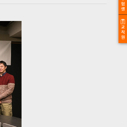
험
생
교
직
원