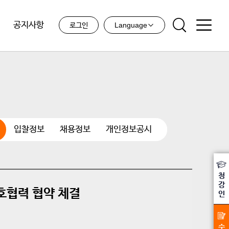
공지사항
Language
로그인
입찰정보
채용정보
개인정보공시
청
강
호협력 협약 체결
인
수