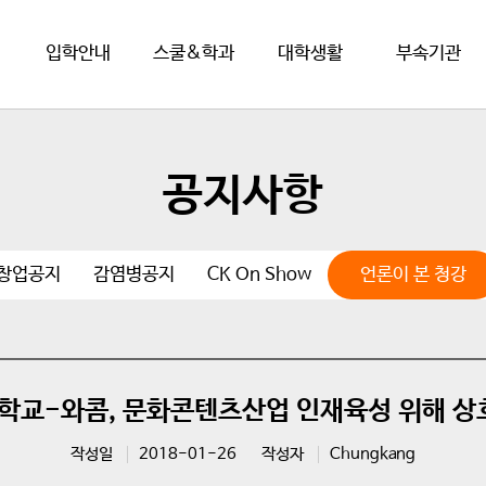
입학안내
스쿨&학과
대학생활
부속기관
공지사항
·창업공지
감염병공지
CK On Show
언론이 본 청강
교-와콤, 문화콘텐츠산업 인재육성 위해 상
작성일
2018-01-26
작성자
Chungkang