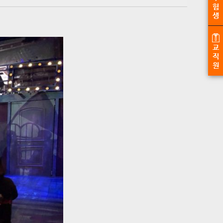
험
생
교
직
원