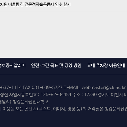
치원 어울림 간 전문적학습공동체 연수 실시
정보공시알리미
안전·보건 목표 및 경영 방침
교내 주차장 이용안내
-637-1114
FAX 031-639-5727 E-MAIL.
webmaster@ck.ac.kr
최성신 사업자등록번호 : 126-82-04454 주소 : 17390 경기도 이천
(해월리) 청강문화산업대학교
 이용된 모든 콘텐츠(텍스트, 이미지, 영상 등)의 저작권은 청강문화산