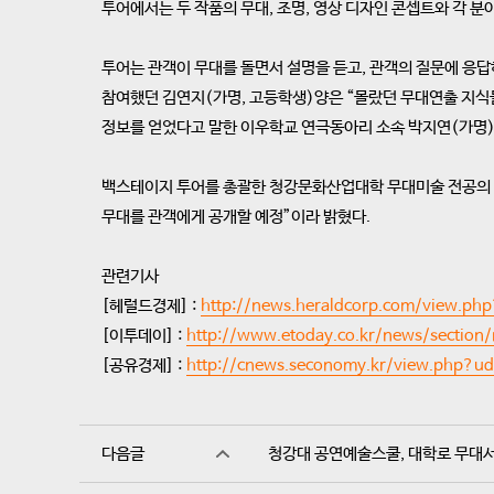
투어에서는 두 작품의 무대, 조명, 영상 디자인 콘셉트와 각 
투어는 관객이 무대를 돌면서 설명을 듣고, 관객의 질문에 응답
참여했던 김연지(가명, 고등학생)양은 “몰랐던 무대연출 지식
정보를 얻었다고 말한 이우학교 연극동아리 소속 박지연(가명)
백스테이지 투어를 총괄한 청강문화산업대학 무대미술 전공의 성
무대를 관객에게 공개할 예정”이라 밝혔다.
관련기사
[헤럴드경제] :
http://news.heraldcorp.com/view.p
[이투데이] :
http://www.etoday.co.kr/news/sectio
[공유경제] :
http://cnews.seconomy.kr/view.php
다음글
청강대 공연예술스쿨, 대학로 무대서