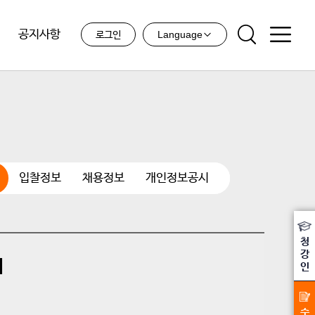
공지사항
Language
로그인
입찰정보
채용정보
개인정보공시
청
강
개
인
수