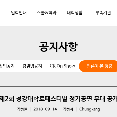
입학안내
스쿨&학과
대학생활
부속기관
공지사항
·창업공지
감염병공지
CK On Show
언론이 본 청강
제2회 청강대학로페스티벌 정기공연 무대 공
작성일
2018-09-14
작성자
Chungkang