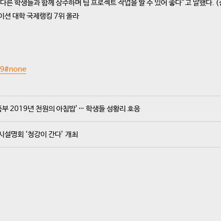
른 학생들과 함께 상주하며 팀 프로젝트 작업을 할 수 있어 좋다”고 말했다. (
이션 대학 국제랭킹 7위 올라
419#none
부 2019년 천원의 아침밥’… 학생들 성황리 호응
시설명회 ‘청강이 간다’ 개최