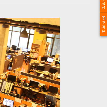
험
생
교
직
원