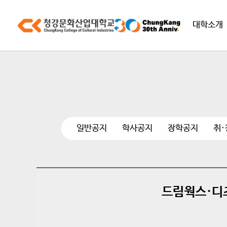
대학소개
일반공지
학사공지
장학공지
취
드림웍스·디