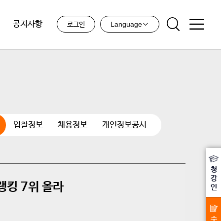
공지사항
Language
로그인
입찰정보
채용정보
개인정보공시
청
강
킹 7위 올라
인
수