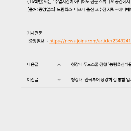
(16학번)씨는 “수업시간이 아니어도 전문 스튜디오 공간에서 다
[출처: 중앙일보] 드림웍스·디즈니 출신 교수진 저력…애니메
기사전문
[중앙일보] :
https://news.joins.com/article/23482
다음글
청강대 푸드스쿨 진행 ‘농림축산식품
이전글
청강대, 전국투어 상영회 겸 통합 입