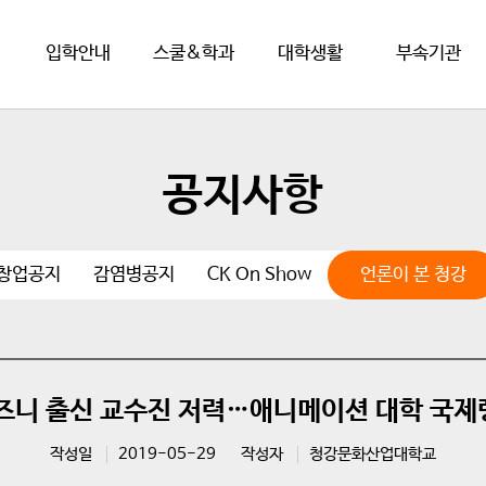
입학안내
스쿨&학과
대학생활
부속기관
공지사항
·창업공지
감염병공지
CK On Show
언론이 본 청강
즈니 출신 교수진 저력…애니메이션 대학 국제랭
작성일
2019-05-29
작성자
청강문화산업대학교