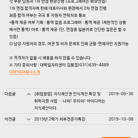
각 부분 임원과 1차 면접 현장진행 (프로그래머는 화상면접)
1차 면접 합격자에 한해 대표이사와 현장에서 2차 면접 진행
최종 합격 여부는 귀국 후 지원자 연락처로 통보
*통역 제공 여부 기획 : 통역 없음 프로그래머 : 통역 제공 (제한적인 상황
에서만 통역) 아트 : 통역 제공 (단, 면접중 일본어로 간단한 질문은 할 수
있음)
◎ 남성 지원자의 경우, 여권 및 비자 문제로 인해 군필·면제자만 지원가능
※ 적격자가 없을 시 채용을 하지 않을 수 있습니다
※ 기타 문의사항 : 대학일자리센터 김봉겸)031)639-4489
ORENDA회사소개
다음글
[취업창업] 지식재산권 인식개선 특강 및
2019-09-30
취득지원 사업 – 나의! 우리의! 아이디어는
지식재산이다.
이전글
2019년 2학기 외부전문가특강
2019-10-08