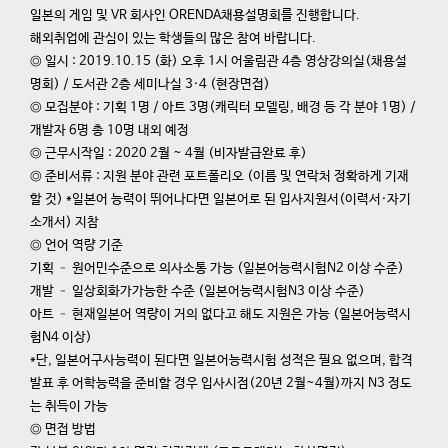
일본의 게임 및 VR 회사인 ORENDA채용설명회를 진행합니다.
해외취업에 관심이 있는 학생들의 많은 참여 바랍니다.
◎ 일시 : 2019.10.15 (화) 오후 1시 어울림관 4층 영상강의실(채용설
명회) / 도서관 2층 세미나실 3·4 (현장면접)
◎ 모집분야 : 기획 1명 / 아트 3명(캐릭터 모델링, 배경 등 각 분야 1명) /
개발자 6명 총 10명 내외 예정
◎ 근무시작일 : 2020 2월 ~ 4월 (비자발급완료 후)
◎ 준비서류 : 지원 분야 관련 포트폴리오 (이름 및 연락처 정확하게 기재
할 것) *일본어 능력이 뛰어나다면 일본어로 된 입사지원서(이력서·자기
소개서) 지참
◎ 언어 역량 기준
기획 – 원어민수준으로 의사소통 가능 (일본어능력시험N2 이상 수준)
개발 – 일상회화가가능한 수준 (일본어능력시험N3 이상 수준)
아트 – 현재일본어 역량이 거의 없다고 해도 지원은 가능 (일본어능력시
험N4 이상)
*단, 일본어구사능력이 된다면 일본어능력시험 성적은 필요 없으며, 합격
발표 후 어학능력을 준비할 경우 입사시점(20년 2월~4월)까지 N3 정도
는 취득이 가능
◎ 면접 방법