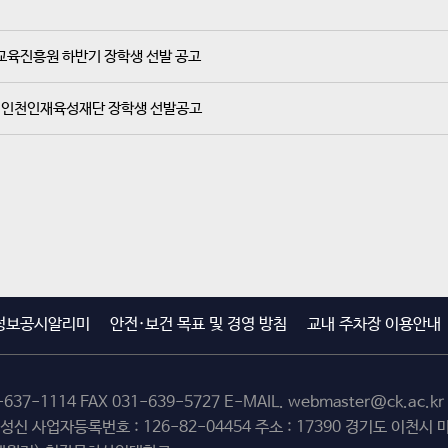
교육진흥원 하반기 장학생 선발 공고
재) 인천인재육성재단 장학생 선발공고
정보공시알리미
안전·보건 목표 및 경영 방침
교내 주차장 이용안내
-637-1114
FAX 031-639-5727 E-MAIL.
webmaster@ck.ac.kr
최성신 사업자등록번호 : 126-82-04454 주소 : 17390 경기도 이천