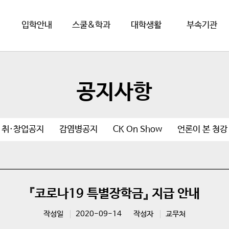
입학안내
스쿨&학과
대학생활
부속기관
공지사항
취·창업공지
감염병공지
CK On Show
언론이 본 청강
『코로나19 특별장학금』 지급 안내
작성일
2020-09-14
작성자
교무처