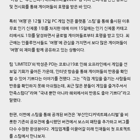
및 전시회를 통해 게이머들의 호평을 받은 바 있다.
특히 ‘여명’은 12월 12일 PC 게임 전문 플랫폼 ‘스팀’을 통해 출시된 이후
무료 인기 신제품 1위를 차지한 데에 이어 15일에는 인기 신제품 카테고
리에서도 1위를 달성하면서 글로벌 게이머들로부터 호평을 받고 있다. 최
근에는 인플루언서들도 ‘여명’에 관심을 가지면서 보다 많은 게이머들이
‘여명’의 재미를 함께 공유하고 있는 상황이다.
팀 ‘LIMITED’의 박성준 PD는 코로나19로 인해 오프라인에서 게임을 선
보일 기회가 줄어든 가운데, 인터넷 방송을 통해 게이머들의 반응을 확인
할 수 있어 기쁘다는 이야기를 전했다. 그는 “직접 게임을 즐기는 사람들의
반응을 확인하지 못해 아쉬웠는데, 최근 많은 분들이 게임을 즐겨주셔서
만족스럽다”라며 “국내 뿐만 아니라 해외에서의 반응도 좋아 기쁘다”라고
말했다.
한편, 이번에 스팀을 통해 공개된 버전은 ‘부산인디커넥트페스티벌’을 비
롯한 기존의 공모전에 출시했던 버전에서 보스의 패턴을 추가하고 버그를
다수 수정한 완성본이다. 게임업계를 이끌어갈 미래 인재들의 첫 프로젝트
를 스팀에서 만나보자.