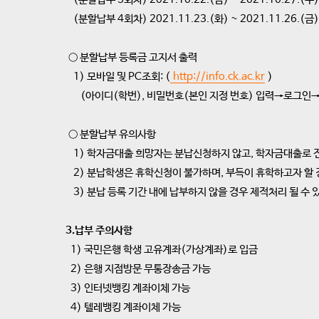
(분할납부 4회차) 2021.11.23.(화) ~ 2021.11.26.(금)
○ 분할납부 등록금 고지서 출력
1) 모바일 및 PC조회: (
http://info.ck.ac.kr
)
(아이디(학번), 비밀번호(본인 지정 번호) 입력→로그인
○ 분할납부 유의사항
1) 학자금대출 희망자는 분납신청하지 않고, 학자금대출로 
2) 분납학생은 휴학신청이 불가하며, 부득이 휴학하고자 할 
3) 분납 등록 기간 내에 납부하지 않을 경우 제적처리 될 수
3.납부 주의사항
1) 국민은행 학생 고유계좌(가상계좌)로 입금
2) 은행 지점방문 무통장송금 가능
3) 인터넷뱅킹 계좌이체 가능
4) 텔레뱅킹 계좌이체 가능