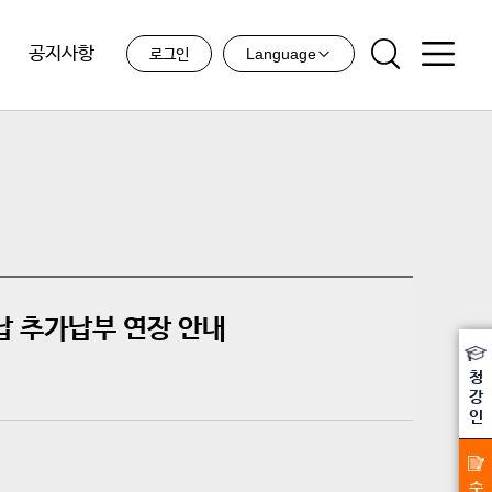
공지사항
Language
로그인
납 추가납부 연장 안내
청
강
인
수