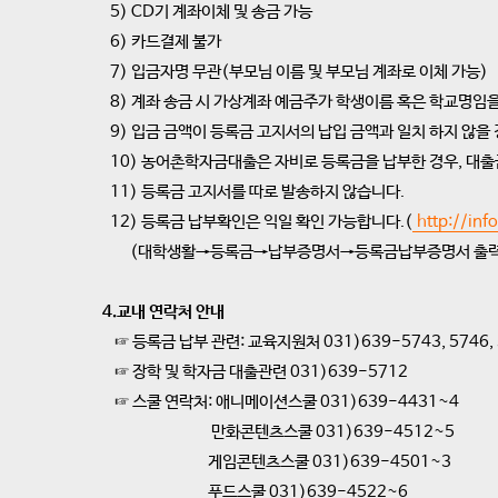
5) CD기 계좌이체 및 송금 가능
6) 카드결제 불가
7) 입금자명 무관(부모님 이름 및 부모님 계좌로 이체 가능)
8) 계좌 송금 시 가상계좌 예금주가 학생이름 혹은 학교명임
9) 입금 금액이 등록금 고지서의 납입 금액과 일치 하지 않을
10) 농어촌학자금대출은 자비로 등록금을 납부한 경우, 대출
11) 등록금 고지서를 따로 발송하지 않습니다.
12) 등록금 납부확인은 익일 확인 가능합니다.(
http://info
(대학생활→등록금→납부증명서→등록금납부증명서 출력
4.교내 연락처 안내
☞ 등록금 납부 관련: 교육지원처 031)639-5743, 5746, 
☞ 장학 및 학자금 대출관련 031)639-5712
☞ 스쿨 연락처: 애니메이션스쿨 031)639-4431~4
만화콘텐츠스쿨 031)639-4512~5
게임콘텐츠스쿨 031)639-4501~3
푸드스쿨 031)639-4522~6