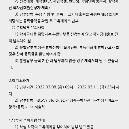
2) 신청대상: 재학생(단, 재입학생, 편입생, 학점단위 등록자, 장학재
단 학자금대출신청자 제외)
3) 납부방법: 분납 신청 후, 등록금 고지서 출력을 통하여 해당 회차에
해당하는 등록금액을 확인 후 고유계좌로 납부
○ 분할납부 유의사항
1) 학자금대출 희망자는 분할납부를 신청하지 않고 학자금대출로 전
액 납부해야 함.
2) 분할납부 학생은 휴학신청이 불가하며, 부득이하게 휴학하고자 할
경우 잔여 등록금을 완납하여야 함.
3) 분할납부 등록 기간 내 납부하지 않을 경우 제적처리 될 수 있습니
다.
3.학기초과자
1) 납부기간: 2022.03.08.(화) 09시 ~ 2022.03.11.(금) 23시 까
지
2) 납부방법: http://it4u.ck.ac.kr 접속→학사관리→학생서비스→
장학/등록→고지서출력
4.납부시 주의사항 안내
1) 학생 각각의 고유계좌를 부여하여 납부 받고 있음