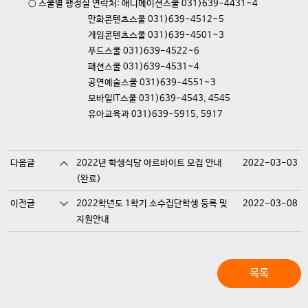
○ 스쿨별 행정실 연락처: 애니메이션스쿨 031)639-4431~4
만화콘텐츠스쿨 031)639-4512~5
게임콘텐츠스쿨 031)639-4501~3
푸드스쿨 031)639-4522~6
패션스쿨 031)639-4531~4
공연예술스쿨 031)639-4551~3
모바일IT스쿨 031)639-4543, 4545
유아교육과 031)639-5915, 5917
다음글
2022년 학생식당 아르바이트 모집 안내
2022-03-03
(완료)
이전글
2022학년도 1학기 소수집단학생 등록 및
2022-03-08
지원안내
목록