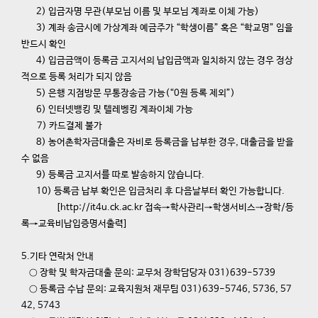
2) 입금자명 무관(부모님 이름 및 부모님 계좌로 이체 가능)
3) 계좌 송금시에 가상계좌 예금주가 “학생이름” 혹은 “학교명” 임을
반드시 확인
4) 입금금액이 등록금 고지서의 납입금액과 일치하지 않는 경우 정상
적으로 등록 처리가 되지 않음
5) 은행 지점방문 무통장송금 가능(“0원 등록 제외”)
6) 인터넷뱅킹 및 텔레벵킹 계좌이체 가능
7) 카드결제 불가
8) 농어촌학자금대출은 자비로 등록금을 납부한 경우, 대출금을 받을
수 없음
9) 등록금 고지서를 따로 발송하지 않습니다.
10) 등록금 납부 확인은 입금처리 후 다음날부터 확인 가능합니다.
[
http://it4u.ck.ac.kr 접속→학사관리→학생서비스→장학/등
록→교육비납입증명서출력]
5.기타 연락처 안내
○ 장학 및 학자금대출 문의: 교무처 장학담당자 031)639-5739
○ 등록금 수납 문의: 교육지원처 재무팀 031)639-5746, 5736, 57
42, 5743