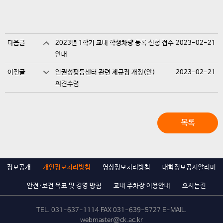
다음글
2023년 1학기 교내 학생차량 등록 신청 접수
2023-02-21
안내
이전글
인권성평등센터 관련 제규정 개정(안)
2023-02-21
의견수렴
목록
정보공개
개인정보처리방침
영상정보처리방침
대학정보공시알리미
안전·보건 목표 및 경영 방침
교내 주차장 이용안내
오시는길
TEL.
031-637-1114
FAX 031-639-5727 E-MAIL.
webmaster@ck.ac.kr