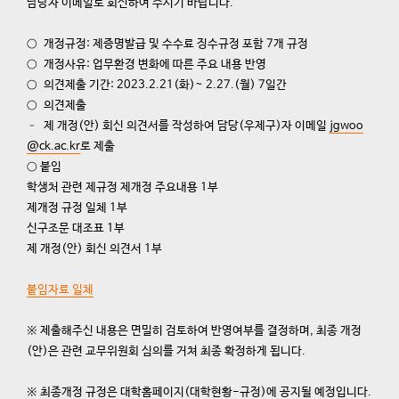
담당자 이메일로 회신하여 주시기 바랍니다.
○ 개정규정: 제증명발급 및 수수료 징수규정 포함 7개 규정
○ 개정사유: 업무환경 변화에 따른 주요 내용 반영
○ 의견제출 기간: 2023.2.21(화)~ 2.27.(월) 7일간
○ 의견제출
– 제 개정(안) 회신 의견서를 작성하여 담당(우제구)자 이메일
jgwoo
@ck.ac.kr
로 제출
○ 붙임
학생처 관련 제규정 제개정 주요내용 1부
제개정 규정 일체 1부
신구조문 대조표 1부
제 개정(안) 회신 의견서 1부
붙임자료 일체
※ 제출해주신 내용은 면밀히 검토하여 반영여부를 결정하며, 최종 개정
(안)은 관련 교무위원회 심의를 거쳐 최종 확정하게 됩니다.
※ 최종개정 규정은 대학홈페이지(대학현황-규정)에 공지될 예정입니다.