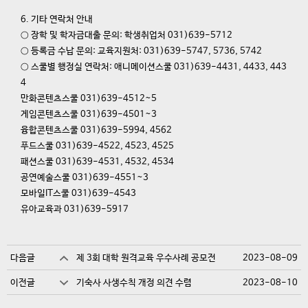
6. 기타 연락처 안내
○ 장학 및 학자금대출 문의: 학생취업처 031)639-5712
○ 등록금 수납 문의: 교육지원처: 031)639-5747, 5736, 5742
○ 스쿨별 행정실 연락처: 애니메이션스쿨 031)639-4431, 4433, 443
4
만화콘텐츠스쿨 031)639-4512~5
게임콘텐츠스쿨 031)639-4501~3
융합콘텐츠스쿨 031)639-5994, 4562
푸드스쿨 031)639-4522, 4523, 4525
패션스쿨 031)639-4531, 4532, 4534
공연예술스쿨 031)639-4551~3
모바일IT스쿨 031)639-4543
유아교육과 031)639-5917
다음글
제 3회 대학 원격교육 우수사례 공모전
2023-08-09
이전글
기숙사 사생수칙 개정 의견 수렴
2023-08-10