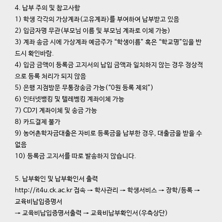
4. 납부 주의 및 참고사항
1) 학생 각각의 가상계좌(고유계좌)를 부여하여 납부받고 있음
2) 입금자명 무관(부모님 이름 및 부모님 계좌로 이체 가능)
3) 계좌 송금 시에 가상계좌 예금주가 “학생이름” 혹은 “학교명”임을 반
드시 확인바람.
4) 입금 금액이 등록금 고지서의 납입 금액과 일치하지 않는 경우 정상적
으로 등록 처리가 되지 않음
5) 은행 지점방문 무통장송금 가능(“0원 등록 제외”)
6) 인터넷뱅킹 및 텔레벵킹 계좌이체 가능
7) CD기 계좌이체 및 송금 가능
8) 카드결제 불가
9) 농어촌학자금대출은 자비로 등록금을 납부한 경우, 대출금을 받을 수
없음
10) 등록금 고지서를 따로 발송하지 않습니다.
5. 납부확인 및 납부확인서 출력
http://it4u.ck.ac.kr 접속 → 학사관리 → 학생서비스 → 장학/등록 →
교육비납입증명서
→ 교육비납입증명서출력 → 교육비납부확인서(우측상단)