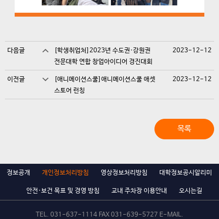
다음글
[학생취업처]2023년 수도권·강원권
2023-12-12
전문대학 연합 창업아이디어 경진대회
이전글
[애니메이션스쿨]애니메이션스쿨 애셋
2023-12-12
스토어 런칭
목록
정보공개
개인정보처리방침
영상정보처리방침
대학정보공시알리미
안전·보건 목표 및 경영 방침
교내 주차장 이용안내
오시는길
TEL.
031-637-1114
FAX 031-639-5727 E-MAIL.