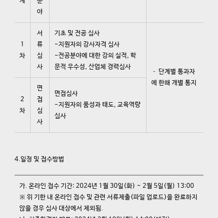
계
분
야
서
기초 및 전공 심사
1
류
-지원자의 강사자격 심사
차
심
-전공분야에 대한 강의 실적, 학
사
문적 우수성, 산업체 경력심사
– 단계별 통과자
에 한해 개별 통지
면
면접심사
2
접
-지원자의 품성과 태도, 교육역량
차
심
심사
사
4.일정 및 접수방법
가. 온라인 접수 기간: 2024년 1월 30일(화) ~ 2월 5일(월) 13:00
※ 위 기한 내 온라인 접수 및 관련 서류제출(파일 업로드)을 완료하지
않을 경우 심사 대상에서 제외됨.