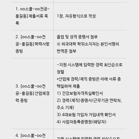
1. oo스쿨-oo전공-
홍길동]제출서류 목
1장, 자유형식으로 작성
록
2. [oo스쿨-oo전
졸업 및 성적 증명서 첨부
공-홍길동]학력사항
※ 외국대학 학위소지자는 본인서명의
증빙
번역문 첨부
-지원 시스템에 입력한 경력 최신순으로
정렬
*산업체 경력/재직 증빙은 아래 서류 중
3. [oo스쿨-oo전
택일하여 제출
공-홍길동]산업체경
1) 건강보험자격득실확인서
력 증빙
2) 경력(재직)증명서(근무기관 연락처,
주소 기재)
3) 4대보험 가입자 가입내역 확인서
4) 사업자등록증명원(해당자)
4. [oo스쿨-oo전