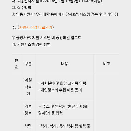
나. 최종합격자 발표: 2024년 2월 19일(월) 14:00(예정)
다. 접수방법
① 임용지원서: 우리대학 홈페이지 강사초빙시스템 접속 후 온라인 접
수.
(
지원서 작성 바로가기
)
② 증빙서류: 지원 시스템 내 증빙파일 업로드
라. 지원시스템 입력 방법
번
구분
내용
비고
호
지원
-지원분야 및 희망 교과목 입력
서작
-개인정보의 수집 이용 동의
성
기본
– 주소 및 연락처, 현 근무지(해
정보
당자만) 등 입력
학력
-학사, 석사, 박사 학위 및 성적 등