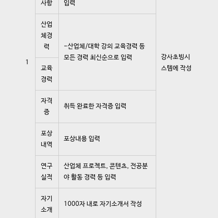
사항
입력
산업
체경
-산업체/대학 강의 교육경력 등
력
강사초빙시
모든 경력 최신순으로 입력
1
교육
스템에 작성
경력
자격
취득 완료한 자격증 입력
증
포상
포상내용 입력
내역
연구
산업체 프로젝트, 콘텐츠, 전공분
실적
야 활동 경력 등 입력
자기
1000자 내로 자기소개서 작성
소개