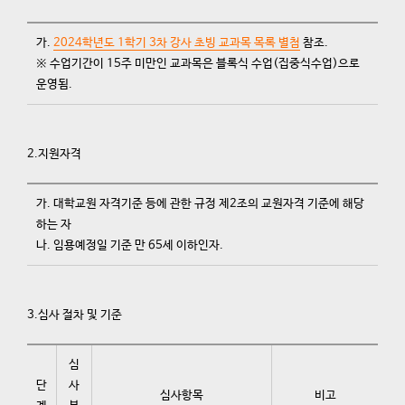
가.
2024학년도 1학기 3차 강사 초빙 교과목 목록 별첨
참조.
※ 수업기간이 15주 미만인 교과목은 블록식 수업(집중식수업)으로
운영됨.
2.지원자격
가. 대학교원 자격기준 등에 관한 규정 제2조의 교원자격 기준에 해당
하는 자
나. 임용예정일 기준 만 65세 이하인자.
3.심사 절차 및 기준
심
단
사
심사항목
비고