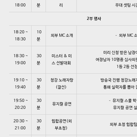
18:00
분
리
무대 셋팅 시
2부 행사
18:20 ~
10
외부 MC 소개
– 외부 MC 
18:30
분
미리 신청 받은 남장
18:30 ~
30
미스터 & 미
여장남자 10명중 심사의
19:00
분
스 선발대회
1등 2등 선
19:10 ~
30
청강 노래자랑
방송국 진행 청강노래
19:40
분
(결선)
통해 실력자를 뽑아 
19:50 ~
30
– 뮤지컬 스쿨 
뮤지컬 공연
20:20
분
뮤지컬 공연 
20:30 ~
30
힙합공연(외
외부 초청 힙합팀
21:00
분
부초청)