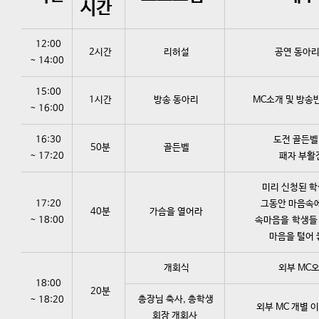
시간
12:00
2시간
리허설
공연 동아리
~ 14:00
15:00
1시간
방송 동아리
MC소개 및 방송반
~ 16:00
16:30
도전 골든벨 
50분
골든벨
~ 17:20
패자 부활전
미리 신청된 학
17:20
그동안 마음속에
40분
가슴을 열어라
~ 18:00
속마음을 학생들 
마음을 털어 
개회식
외부 MC
18:00
20분
총장님 축사, 총학생
~ 18:20
외부 MC 개별 이
회장 개회사