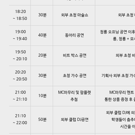
18:20
30분
외부 초청 마술쇼
외부 초청 
~ 18:50
19:00
청룡 오프닝 공연 이후
40분
동아리 공연
~ 19:40
룡, 청룡 + 
19:50
20분
비트 박스 공연
외부 초청 비
~ 20:10
20:20
30분
초청 가수 공연
기획사 외부 초청 가수
~ 20:50
21:00
MC마무리 및 팜플렛
MC마무리 멘트 
10분
~ 21:10
추첨
통한 상품 증정 후 
외부 클럽 DJ에 
21:10
50분
외부 클럽 DJ공연
학생들이 춤추며
~ 22:00
시간을 