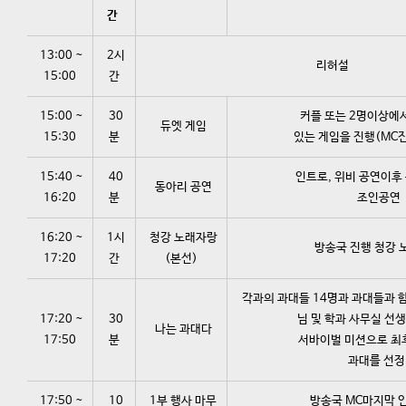
간
13:00 ~
2시
리허설
15:00
간
15:00 ~
30
커플 또는 2명이상에
듀엣 게임
15:30
분
있는 게임을 진행(MC
15:40 ~
40
인트로, 위비 공연이후
동아리 공연
16:20
분
조인공연
16:20 ~
1시
청강 노래자랑
방송국 진행 청강 
17:20
간
(본선)
각과의 과대들 14명과 과대들과 
17:20 ~
30
님 및 학과 사무실 선생
나는 과대다
17:50
분
서바이벌 미션으로 최
과대를 선정
17:50 ~
10
1부 행사 마무
방송국 MC마지막 인