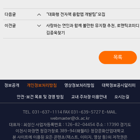
다음글
“대화형 전자책 융합앱 개발팀”모집
이전글
사랑하는 연인과 함께 볼만한 뮤지컬 추천, 로맨틱코미디
김종욱찾기
목록
정보공개
개인정보처리방침
영상정보처리방침
대학정보공시알리미
안전·보건 목표 및 경영 방침
교내 주차장 이용안내
오시는길
TEL.
031-637-1114
FAX 031-639-5727 E-MAIL.
webmaster@ck.ac.kr
대표자 : 최성신 사업자등록번호 : 126-82-04454 주소 : 17390 경기도
이천시 마장면 청강가창로 389-94(해월리) 청강문화산업대학교
본 사이트에 이용된 모든 콘텐츠(텍스트, 이미지, 영상 등)의 저작권은