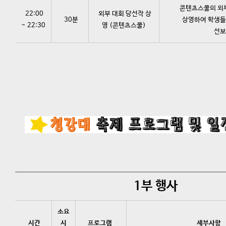
콘텐츠스쿨의 외부
22:00
외부 대회 당선작 상
30분
상영하여 학생들
~ 22:30
영 (콘텐츠스쿨)
선보
1부 행사
소요
시간
시
프로그램
세부사항