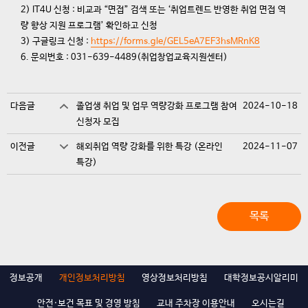
2) IT4U 신청 : 비교과 “면접” 검색 또는 ‘취업트렌드 반영한 취업 면접 역
량 향상 지원 프로그램’ 확인하고 신청
3) 구글링크 신청 :
https://forms.gle/GEL5eA7EF3hsMRnK8
6. 문의번호 : 031-639-4489(취업창업교육지원센터)
다음글
졸업생 취업 및 업무 역량강화 프로그램 참여
2024-10-18
신청자 모집
이전글
해외취업 역량 강화를 위한 특강 (온라인
2024-11-07
특강)
목록
정보공개
개인정보처리방침
영상정보처리방침
대학정보공시알리미
안전·보건 목표 및 경영 방침
교내 주차장 이용안내
오시는길