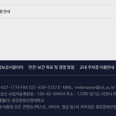
청 안내
정보공시알리미
안전·보건 목표 및 경영 방침
교내 주차장 이용안내
-637-1114
FAX 031-639-5727 E-MAIL.
webmaster@ck.ac.kr
최성신 사업자등록번호 : 126-82-04454 주소 : 17390 경기도 이천
(해월리) 청강문화산업대학교
 이용된 모든 콘텐츠(텍스트, 이미지, 영상 등)의 저작권은 청강문화산