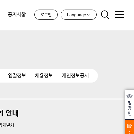
공지사항
Language
로그인
입찰정보
채용정보
개인정보공시
청
강
청 안내
인
육개발처
수