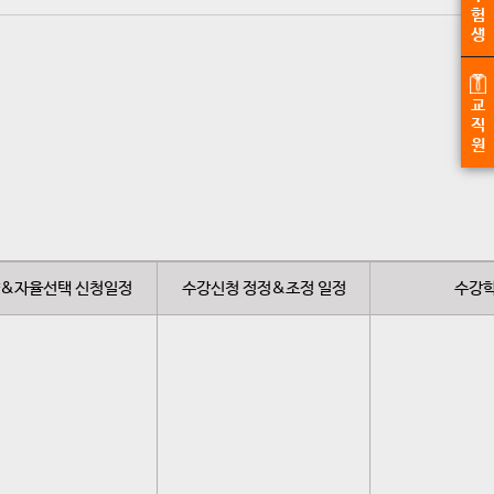
험
생
교
직
원
&
자율선택 신청일정
수강신청 정
정&조정 일정
수강학