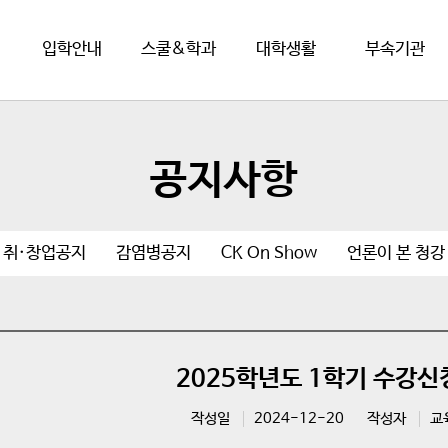
입학안내
스쿨&학과
대학생활
부속기관
공지사항
취·창업공지
감염병공지
CK On Show
언론이 본 청강
2025학년도 1학기 수강신
작성일
2024-12-20
작성자
교