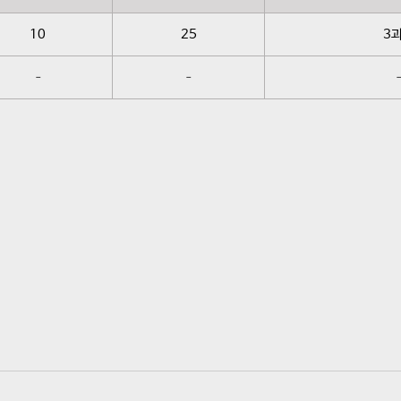
10
25
3
–
–