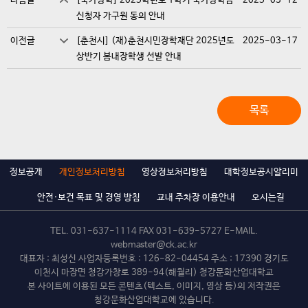
다음글
[국가장학] 2025학년도 1학기 국가장학금
2025-03-12
신청자 가구원 동의 안내
이전글
[춘천시] (재)춘천시민장학재단 2025년도
2025-03-17
상반기 봄내장학생 선발 안내
목록
정보공개
개인정보처리방침
영상정보처리방침
대학정보공시알리미
안전·보건 목표 및 경영 방침
교내 주차장 이용안내
오시는길
TEL.
031-637-1114
FAX 031-639-5727 E-MAIL.
webmaster@ck.ac.kr
대표자 : 최성신 사업자등록번호 : 126-82-04454 주소 : 17390 경기도
이천시 마장면 청강가창로 389-94(해월리) 청강문화산업대학교
본 사이트에 이용된 모든 콘텐츠(텍스트, 이미지, 영상 등)의 저작권은
청강문화산업대학교에 있습니다.