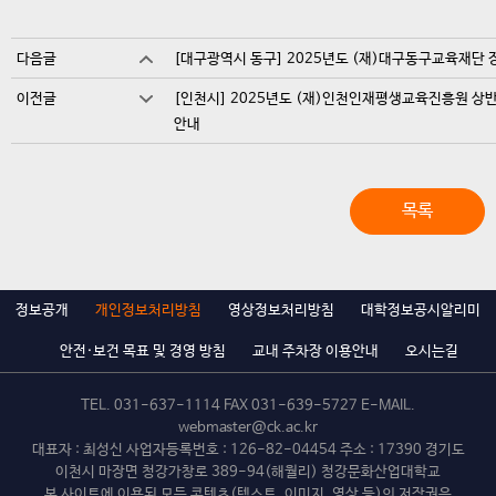
다음글
[대구광역시 동구] 2025년도 (재)대구동구교육재단 
이전글
[인천시] 2025년도 (재)인천인재평생교육진흥원 상
안내
목록
정보공개
개인정보처리방침
영상정보처리방침
대학정보공시알리미
안전·보건 목표 및 경영 방침
교내 주차장 이용안내
오시는길
TEL.
031-637-1114
FAX 031-639-5727 E-MAIL.
webmaster@ck.ac.kr
대표자 : 최성신 사업자등록번호 : 126-82-04454 주소 : 17390 경기도
이천시 마장면 청강가창로 389-94(해월리) 청강문화산업대학교
본 사이트에 이용된 모든 콘텐츠(텍스트, 이미지, 영상 등)의 저작권은