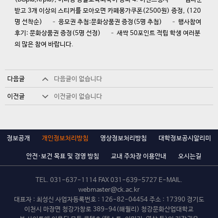
받고 3개 이상의 스티커를 모아오면 카페몽가쿠폰(2500원) 증정, (120
명 선착순) – 응모권 추첨:문화상품권 증정(5명 추첨) – 행사참여
후기: 문화상품권 증정(5명 선정) – 새싹 50포인트 적립 학생 여러분
의 많은 참여 바랍니다.
다음글
다음글이 없습니다
이전글
이전글이 없습니다
정보공개
개인정보처리방침
영상정보처리방침
대학정보공시알리미
안전·보건 목표 및 경영 방침
교내 주차장 이용안내
오시는길
TEL.
031-637-1114
FAX 031-639-5727 E-MAIL.
webmaster@ck.ac.kr
대표자 : 최성신 사업자등록번호 : 126-82-04454 주소 : 17390 경기도
이천시 마장면 청강가창로 389-94(해월리) 청강문화산업대학교