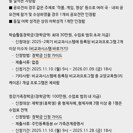
발 실적은 지양함
■
공모전의 경우 같은 주제로
‘
작품
,
게임
,
영상
’
등으로 여러 국ㆍ내외 공
모전에 참가 및 수상하였을 경우
1
개의 공모전만 인정함
■
동일 어학 성적은 상위 어학성적
1
개만 인정함
학습활동장학금
(
장학금액
:
최대
30
만원
,
수업료 범위 초과 지급
)
– 신청대상: 2025-2학기 비교과시스템에 등록된 비교과프로그램 2개
이상 이수자 (
비교과시스템 바로가기
)
– 신청방법:
장학금 신청 가이드
– 제출서류: 없음
– 신청기간: 2025.11.10.(월) 9시 ~ 2026.01.09.(금) 18시
– 기타사항: 비교과시스템에 등록된 비교과프로그램 중 교양교육원(리
케이온) 개설 프로그램은 제외함
청강가족장학금
(
장학금액
: 100
만원
,
수업료 범위 내 지급
)
– 신청대상: 재학생(휴학생) 중 형제자매_형제자매 3명 이상 중 1명은
수업료 전액
– 신청방법:
장학금 신청 가이드
– 제출서류: 주민등록등본 or 가족관계증명서
– 신청기간: 2025.11.10.(월) 9시 ~ 2025.11.28.(금) 18시