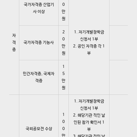
국가자격증 산업기
0
사 이상
만
원
2
1. 자기개발장학금
자
0
신청서 1부
격
국가자격증 기능사
만
2. 공인 자격증 각 1
증
원
부
1
민간자격증, 국제자
5
격증
만
원
1. 자기개발장학금
신청서 1부
1
2. 해당기관 직인 날
0
인된 참가 확인서 1
국외공모전 수상
0
부
만
3. 해당기관 직인 날