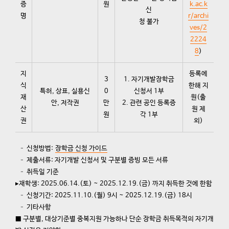
증
원
k.ac.k
신
명
r/archi
청 불가
ves/2
2224
8
)
지
등록에
3
1. 자기개발장학금
식
한해 지
특허, 상표, 실용신
0
신청서 1부
재
원(출
안, 저작권
만
2. 관련 공인 등록증
산
원 제
원
각 1부
권
외)
– 신청방법:
장학금 신청 가이드
– 제출서류: 자기개발 신청서 및 구분별 증빙 모든 서류
– 취득일 기준
▸재학생: 2025.06.14.(토) ~ 2025.12.19.(금) 까지 취득한 것에 한함
– 신청기간: 2025.11.10.(월) 9시 ~ 2025.12.19.(금) 18시
– 기타사항
■ 구분별, 대상기준별 중복지원 가능하나 단순 장학금 취득목적의 자기개