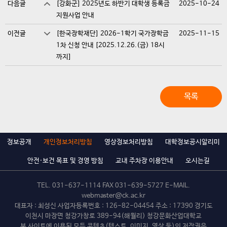
다음글
[강화군] 2025년도 하반기 대학생 등록금
2025-10-24
지원사업 안내
이전글
[한국장학재단] 2026-1학기 국가장학금
2025-11-15
1차 신청 안내 [2025.12.26.(금) 18시
까지]
목록
정보공개
개인정보처리방침
영상정보처리방침
대학정보공시알리미
안전·보건 목표 및 경영 방침
교내 주차장 이용안내
오시는길
TEL.
031-637-1114
FAX 031-639-5727 E-MAIL.
webmaster@ck.ac.kr
대표자 : 최성신 사업자등록번호 : 126-82-04454 주소 : 17390 경기도
이천시 마장면 청강가창로 389-94(해월리) 청강문화산업대학교
본 사이트에 이용된 모든 콘텐츠(텍스트, 이미지, 영상 등)의 저작권은