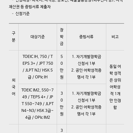
– 신청대상: 외국어, 자격증, 공모전, 예술활동증명(외부전시 등), 지식
재산권 등 증빙서류 제출자
– 신청기준
장
구
대상기준
학
증빙서류
비고
분
금
TOEIC IH, 750 / T
5
1. 자기개발장학금
EPS 3+ / JPT 750
0
신청서 1부
동일 어
/ JLPT N2/ HSK 5
만
2. 공인 어학성적증
학 성적
급 / OPIc IH
원
명서 각 1부
외
은 상위
국
어학성
TOEIC IM2, 550~7
3
1. 자기개발장학금
어
적 1개
49 / TEPS 4+ / JP
0
신청서 1부
만 인정
T 550~749 / JLPT
만
2. 공인 어학성적증
함
N4~N3/ HSK 3급~
원
명서 각 1부
4급 / OPIc IM2
3