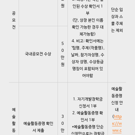
원
인된 수상 확인서 1
단순 입
공
부
상과 스
모
(단, 상장 본인 이름
쿨 주체
전
확인 가능한 경우 대
는 제외
체가능함)
4. 비고: 확인서에는
5
‘팀명, 주제(작품명),
0
국내공모전 수상
날짜, 참가자성명, 수
만
상자 성명, 수상등급
원
명칭이 포함되어 있
어야함
예술활
동증명
1. 자기개발장학금
신청 안
신청서 1부
예
내
2. 예술활동증명 확
술
3
(
http
인서 1부
활
예술활동증명 확인
0
s://w
*예술활동증명 단순
동
서 제출
만
ww.c
신청만으로는 장학금