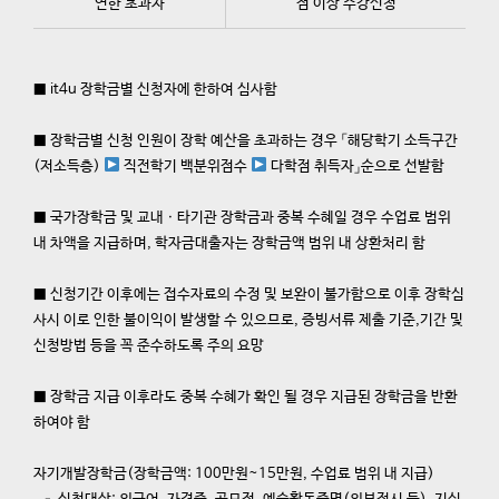
연한 초과자
점 이상 수강신청
■
it4u
장학금별 신청자에 한하여 심사함
■
장학금별 신청 인원이 장학 예산을 초과하는 경우
「해당학기
소득구간
(
저소득층
)
직전학기 백분위점수
다학점 취득자
」
순으로 선발함
■
국가장학금 및 교내ㆍ타기관 장학금과 중복 수혜일 경우 수업료 범위
내 차액을 지급하며
,
학자금대출자는 장학금액 범위 내 상환처리 함
■
신청기간 이후에는 접수자료의 수정 및 보완이 불가함으로 이후 장학심
사시 이로 인한 불이익이 발생할 수 있으므로
,
증빙서류 제출 기준
,
기간 및
신청방법 등을 꼭 준수하도록 주의 요망
■
장학금 지급 이후라도 중복 수혜가 확인 될 경우 지급된 장학금을 반환
하여야 함
자기개발장학금
(
장학금액
: 100
만원
~15
만원
,
수업료 범위 내 지급
)