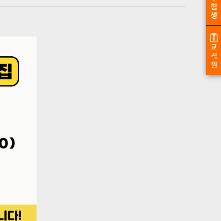
험
생
교
직
원