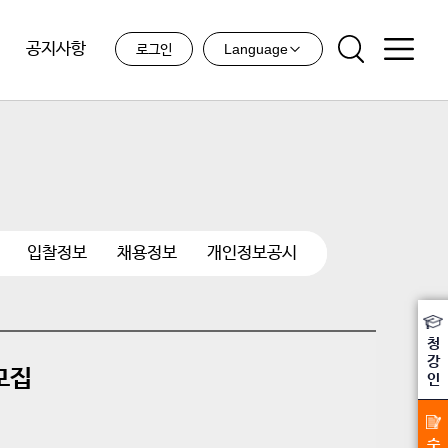
공지사항
Language
로그인
입찰정보
채용정보
개인정보공시
청
강
모집
인
수