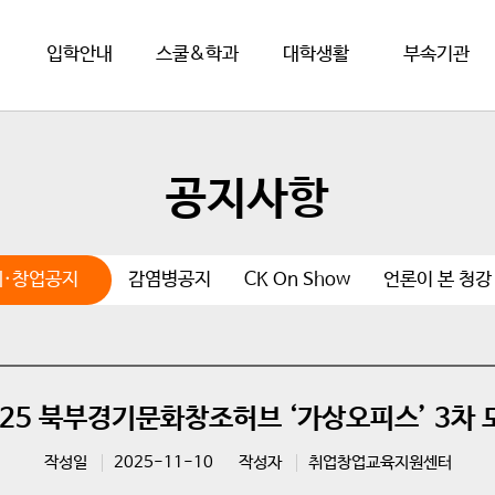
입학안내
스쿨&학과
대학생활
부속기관
공지사항
취·창업공지
감염병공지
CK On Show
언론이 본 청강
025 북부경기문화창조허브 ‘가상오피스’ 3차 
작성일
2025-11-10
작성자
취업창업교육지원센터