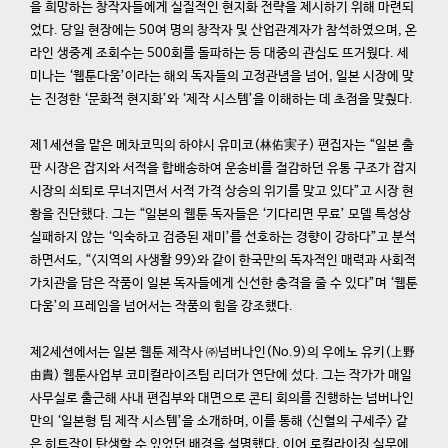
을 희망하는 창작자들에게 실질적인 현지화 전략을 제시하기 위해 마련되
었다. 당일 현장에는 50여 명의 창작자 및 산업관계자가 참석하였으며, 온
라인 생중계 조회수는 500회를 돌파하는 등 대중의 관심도 뜨거웠다. 세
미나는 ‘웹툰다움’이라는 해외 독자들의 고정관념을 넘어, 일본 시장에 맞
는 진정한 ‘문화적 현지화’와 ‘제작 시스템’을 이해하는 데 초점을 맞췄다.
제1세션을 맡은 메차코믹의 하야시 유미코(林佑実子) 편집자는 “일본 출
판 시장은 잡지와 서적을 합배송하여 운송비를 절감하던 유통 구조가 잡지
시장의 쇠퇴로 무너지면서 서적 가격 상승의 위기를 맞고 있다”고 시장 현
황을 진단했다. 그는 “일본의 웹툰 독자들은 ‘기다리면 무료’ 모델 특성상
실패하지 않는 ‘익숙하고 검증된 재미’를 선호하는 경향이 강하다”고 분석
하면서도, “<지역의 사생활 99>와 같이 한국만의 독자적인 매력과 사회적
가치관을 담은 작품이 일본 독자들에게 신선한 충격을 줄 수 있다”며 ‘웹툰
다움’의 프레임을 넘어서는 작품의 힘을 강조했다.
제2세션에서는 일본 웹툰 제작사 ㈜넘버나인(No.9)의 우에노 유키(上野
由貴) 웹툰사업부 코미컬라이즈팀 리더가 연단에 섰다. 그는 작가가 매일
사무실로 출근해 사내 편집부와 대면으로 콘티 회의를 진행하는 넘버나인
만의 ‘일본형 팀 제작 시스템’을 소개하며, 이를 통해 <신혈의 구세주> 같
은 히트작이 탄생할 수 있었던 배경을 설명했다. 이어 로컬라이징 실무에