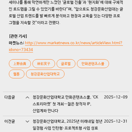
세미나를 통해 막연하게만 느꼈던 ‘글로벌 진출’과 ‘현지화’에 대해 구체적
인 로드맵을 그릴 수 있었기를 바란다”며, “앞으로도 청강문화산업대는 글
로벌 산업 트렌드를 발 빠르게 분석하고 현장과 교육을 잇는 다양한 프로
그램을 지속할 것”이라고 전했다.
[관련 기사]
마켓뉴스:
http://www.marketnews.co.kr/news/articleView.html?
idxno=73434
上野由貴
林佑実子
글로벌
만화콘텐츠스쿨
웹툰
청강문화산업대학교
다음글
청강문화산업대학교 만화콘텐츠스쿨, ‘CK
2025-12-09
스토리마켓’ 첫 개최…젊은 창작자 IP,
산업계와 만나다
이전글
청강문화산업대학교, 2025년 미래내일 청년
2025-12-31
일경험 사업 인턴형·프로젝트형 사업 성료