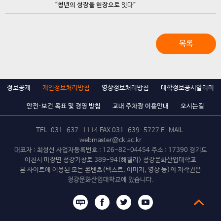
“청년의 성장을 현장으로 잇다”
목록
정보공개
개인정보처리방침
영상정보처리방침
대학정보공시알리미
안전·보건 목표 및 경영 방침
교내 주차장 이용안내
오시는길
TEL.
031-637-1114
FAX 031-639-5727 E-MAIL.
webmaster@ck.ac.kr
대표자 : 최성신 사업자등록번호 : 126-82-04454 주소 : 17390 경기도
이천시 마장면 청강가창로 389-94(해월리) 청강문화산업대학교
본 사이트에 이용된 모든 콘텐츠(텍스트, 이미지, 영상 등)의 저작권은
청강문화산업대학교에 있습니다.