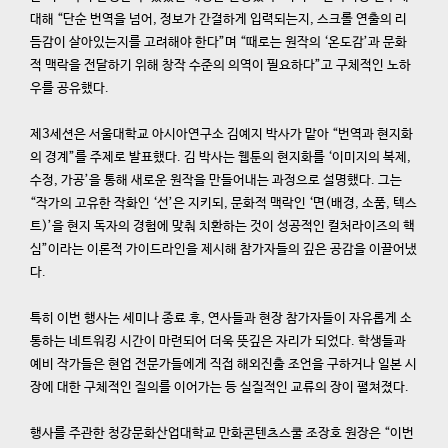
대해 “단순 번역을 넘어, 정보가 간결하게 입력되는지, 스크롤 연출의 리
듬감이 살아있는지를 고려해야 한다”며 “때로는 원작의 ‘온도감’과 문화
적 맥락을 전달하기 위해 창작 수준의 의역이 필요하다”고 구체적인 노하
우를 공유했다.
제3세션은 서울대학교 아시아연구소 김예지 박사가 맡아 “번역과 현지화
의 경계”를 주제로 발표했다. 김 박사는 웹툰의 현지화를 ‘이미지의 복제,
수정, 가공’을 통해 새로운 원작을 만들어내는 과정으로 설명했다. 그는
“작가의 고유한 작화인 ‘선’은 지키되, 문화적 맥락인 ‘면(배경, 소품, 텍스
트)’을 현지 독자의 경험에 맞춰 치환하는 것이 성공적인 컬처라이즈의 핵
심”이라는 이론적 가이드라인을 제시해 참가자들의 깊은 공감을 이끌어냈
다.
특히 이번 행사는 세미나 종료 후, 연사들과 현장 참가자들이 자유롭게 소
통하는 네트워킹 시간이 마련되어 더욱 뜻깊은 자리가 되었다. 학생들과
예비 작가들은 현업 전문가들에게 직접 해외진출 조언을 구하거나 일본 시
장에 대한 구체적인 질의를 이어가는 등 실질적인 교류의 장이 펼쳐졌다.
행사를 주관한 청강문화산업대학교 만화콘텐츠스쿨 조장호 원장은 “이번