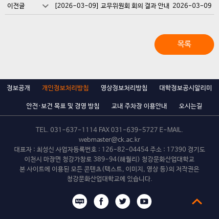
이전글
[2026-03-09] 교무위원회 회의 결과 안내
2026-03-09
목록
정보공개
개인정보처리방침
영상정보처리방침
대학정보공시알리미
안전·보건 목표 및 경영 방침
교내 주차장 이용안내
오시는길
TEL.
031-637-1114
FAX 031-639-5727 E-MAIL.
webmaster@ck.ac.kr
대표자 : 최성신 사업자등록번호 : 126-82-04454 주소 : 17390 경기도
이천시 마장면 청강가창로 389-94(해월리) 청강문화산업대학교
본 사이트에 이용된 모든 콘텐츠(텍스트, 이미지, 영상 등)의 저작권은
청강문화산업대학교에 있습니다.