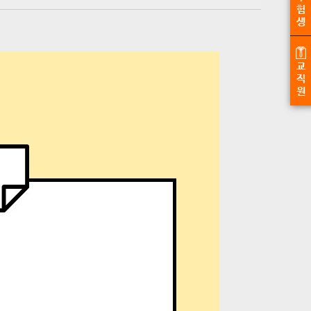
험
생
교
직
원