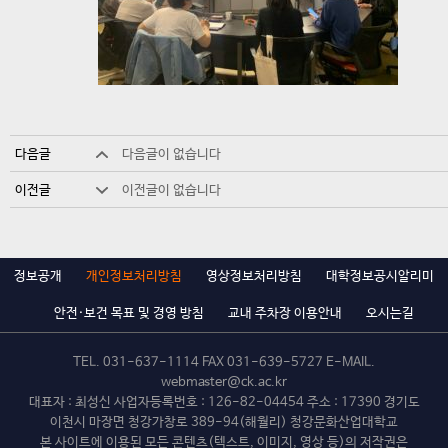
다음글
다음글이 없습니다
이전글
이전글이 없습니다
정보공개
개인정보처리방침
영상정보처리방침
대학정보공시알리미
안전·보건 목표 및 경영 방침
교내 주차장 이용안내
오시는길
TEL.
031-637-1114
FAX 031-639-5727 E-MAIL.
webmaster@ck.ac.kr
대표자 : 최성신 사업자등록번호 : 126-82-04454 주소 : 17390 경기도
이천시 마장면 청강가창로 389-94(해월리) 청강문화산업대학교
본 사이트에 이용된 모든 콘텐츠(텍스트, 이미지, 영상 등)의 저작권은