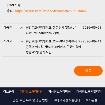
[관련 기사]
출처 :
https://isplus.com/article/view/isp202606010066
다음글
청강문화산업대학교, 동문전시 ‘DNA of
2026-05-29
Cultural Industries’ 개최
이전글
청강문화산업대학교, 영국 런던 한복판서 ‘K-
2026-06-11
콘텐츠 실사화’ 글로벌 쇼케이스 론칭… 정예
청년 45명 공개 모집
목록
정보공개
개인정보처리방침
영상정보처리방침
대학정보공시알리미
안전·보건 목표 및 경영 방침
교내 주차장 이용안내
오시는길