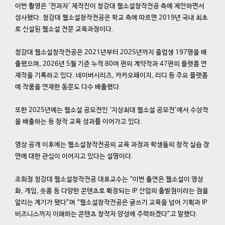
이번 촬영은 ‘전과자’ 제작진이 청강대 웹소설창작전공 측에 제안하면서
성사됐다. 청강대 웹소설창작전공은 학교 측에 따르면 2019년 국내 최초
로 신설된 웹소설 전문 교육과정이다.
청강대 웹소설창작전공은 2021년부터 2025년까지 졸업생 197명을 배
출했으며, 2026년 5월 기준 누적 80여 편의 계약작과 47편의 플랫폼 연
재작을 기록하고 있다. 네이버시리즈, 카카오페이지, 리디 등 주요 플랫폼
에 작품을 연재한 동문도 다수 배출했다.
또한 2025년에는 웹소설 공모전인 ‘지상최대 웹소설 공모전’에서 수상작
을 배출하는 등 창작 교육 성과를 이어가고 있다.
영상 공개 이후에는 웹소설창작전공의 교육 과정과 학생들의 창작 실습 장
면에 대한 관심이 이어지고 있다는 설명이다.
조희정 청강대 웹소설창작전공 대표교수는 “이번 출연은 웹소설이 영상
화, 게임, 숏폼 등 다양한 콘텐츠로 확장되는 IP 산업의 출발점이라는 점을
알리는 계기가 됐다”며 “웹소설창작전공은 글쓰기 교육을 넘어 기획과 IP
비즈니스까지 이해하는 콘텐츠 창작자 양성에 주력하겠다”고 말했다.