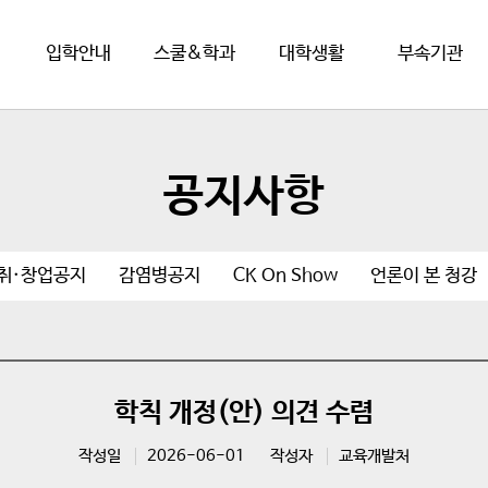
입학안내
스쿨&학과
대학생활
부속기관
공지사항
취·창업공지
감염병공지
CK On Show
언론이 본 청강
학칙 개정(안) 의견 수렴
작성일
2026-06-01
작성자
교육개발처