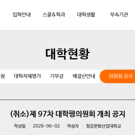
입학안내
스쿨&학과
대학생활
부속기관
대학현황
규정
대학자체평가
기부금
예결산안내
위원회 공지
(취소)제 97차 대학평의원회 개최 공지
작성일
2026-06-02
작성자
청강문화산업대학교