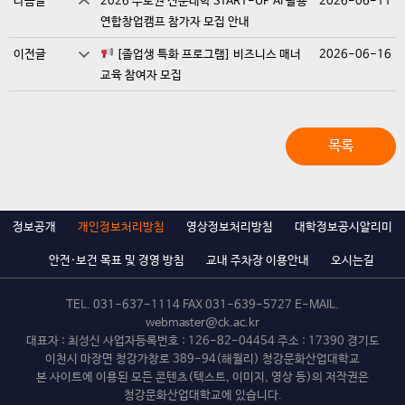
다음글
2026 수도권 전문대학 START-UP AI 활용
2026-06-11
연합창업캠프 참가자 모집 안내
이전글
[졸업생 특화 프로그램] 비즈니스 매너
2026-06-16
교육 참여자 모집
목록
정보공개
개인정보처리방침
영상정보처리방침
대학정보공시알리미
안전·보건 목표 및 경영 방침
교내 주차장 이용안내
오시는길
TEL.
031-637-1114
FAX 031-639-5727 E-MAIL.
webmaster@ck.ac.kr
대표자 : 최성신 사업자등록번호 : 126-82-04454 주소 : 17390 경기도
이천시 마장면 청강가창로 389-94(해월리) 청강문화산업대학교
본 사이트에 이용된 모든 콘텐츠(텍스트, 이미지, 영상 등)의 저작권은
청강문화산업대학교에 있습니다.