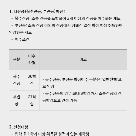
1. 다전공(복수전공, 부전공)이란?
– 복수전공: 소속 전공을 포함하여 2개 이상의 전공을 이수하는 제도
– 부전공: 소속 전공 이외의 전공에서 정해진 일정 학점 이상 취득하여
인정하는 제도
– 이수조건
이수
구분
비고
학점
복수
36학
· 복수전공, 부전공 학점이수 구분은 ‘일반선택’으
전공
점
로 인정
· 복수전공의 경우 최대 9학점까지 소속전공의 전
부전
21학
공학점으로 인정 가능
공
점
2. 신청대상
– 입학 후 1학기 이상 취득한 성적이 있는 재학생