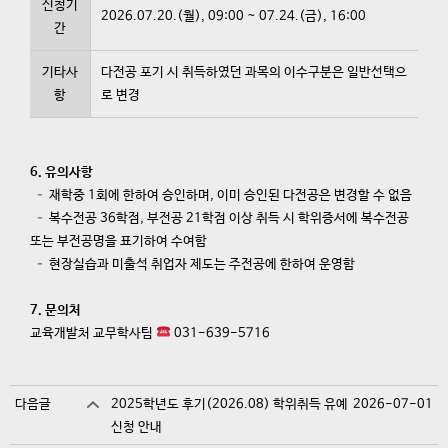
신청기
2026.07.20.(월), 09:00 ~ 07.24.(금), 16:00
간
기타사
다전공 포기 시 취득하였던 과목의 이수구분은 일반선택으
항
로 변경
6. 유의사항
– 재학중 1회에 한하여 승인하며, 이미 승인된 다전공은 변경할 수 없음
– 복수전공 36학점, 부전공 21학점 이상 취득 시 학위증서에 복수전공
또는 부전공명을 표기하여 수여함
– 현장실습과 미출석 취업자 제도는 주전공에 한하여 운영함
7. 문의처
교육개발처 교무학사팀
031-639-5716
다음글
2025학년도 후기(2026.08) 학위취득 유예
2026-07-01
신청 안내