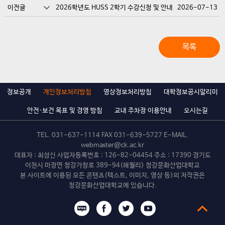
이전글
2026학년도 HUSS 2학기 수강신청 및 안내
2026-07-13
목록
정보공개
개인정보처리방침
영상정보처리방침
대학정보공시알리미
안전·보건 목표 및 경영 방침
교내 주차장 이용안내
오시는길
TEL.
031-637-1114
FAX 031-639-5727 E-MAIL.
webmaster@ck.ac.kr
대표자 : 최성신 사업자등록번호 : 126-82-04454 주소 : 17390 경기도
이천시 마장면 청강가창로 389-94(해월리) 청강문화산업대학교
본 사이트에 이용된 모든 콘텐츠(텍스트, 이미지, 영상 등)의 저작권은
청강문화산업대학교에 있습니다.