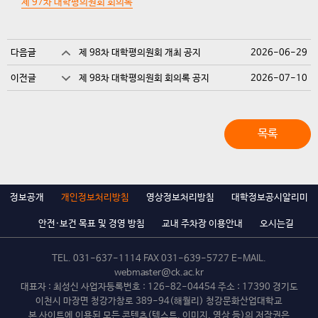
제 97차 대학평의원회 회의록
다음글
제 98차 대학평의원회 개최 공지
2026-06-29
이전글
제 98차 대학평의원회 회의록 공지
2026-07-10
목록
정보공개
개인정보처리방침
영상정보처리방침
대학정보공시알리미
안전·보건 목표 및 경영 방침
교내 주차장 이용안내
오시는길
TEL.
031-637-1114
FAX 031-639-5727 E-MAIL.
webmaster@ck.ac.kr
대표자 : 최성신 사업자등록번호 : 126-82-04454 주소 : 17390 경기도
이천시 마장면 청강가창로 389-94(해월리) 청강문화산업대학교
본 사이트에 이용된 모든 콘텐츠(텍스트, 이미지, 영상 등)의 저작권은