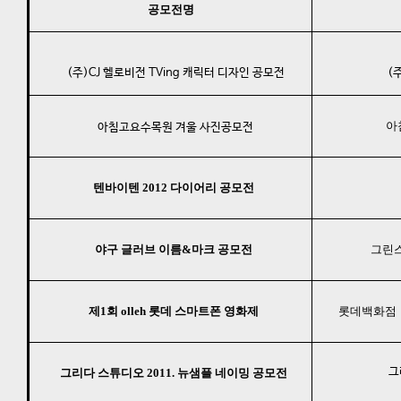
공모전명
(주)CJ 헬로비전 TVing 캐릭터 디자인 공모전
(주
아
아침고요수목원 겨울 사진공모전
텐바이텐 2012 다이어리 공모전
야구 글러브 이름&마크 공모전
그린스
제1회 olleh 롯데 스마트폰 영화제
롯데백화점ㆍ롯
그
그리다 스튜디오 2011. 뉴샘플 네이밍 공모전