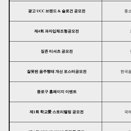
광고 UCC 브랜드 & 슬로건 공모전
중소
제4회 과자입체조형공모전
짚존 티셔츠 공모전
잘못된 음주행태 개선 포스터공모전
한국음
종로구 홈페이지 이벤트
제1회 학교愛 스토리텔링 공모전
국제