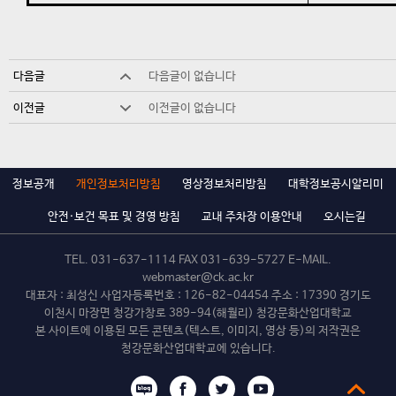
다음글
다음글이 없습니다
이전글
이전글이 없습니다
정보공개
개인정보처리방침
영상정보처리방침
대학정보공시알리미
안전·보건 목표 및 경영 방침
교내 주차장 이용안내
오시는길
TEL.
031-637-1114
FAX 031-639-5727 E-MAIL.
webmaster@ck.ac.kr
대표자 : 최성신 사업자등록번호 : 126-82-04454 주소 : 17390 경기도
이천시 마장면 청강가창로 389-94(해월리) 청강문화산업대학교
본 사이트에 이용된 모든 콘텐츠(텍스트, 이미지, 영상 등)의 저작권은
청강문화산업대학교에 있습니다.