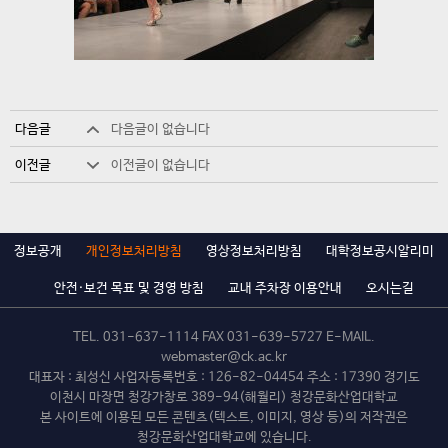
다음글
다음글이 없습니다
이전글
이전글이 없습니다
정보공개
개인정보처리방침
영상정보처리방침
대학정보공시알리미
안전·보건 목표 및 경영 방침
교내 주차장 이용안내
오시는길
TEL.
031-637-1114
FAX 031-639-5727 E-MAIL.
webmaster@ck.ac.kr
대표자 : 최성신 사업자등록번호 : 126-82-04454 주소 : 17390 경기도
이천시 마장면 청강가창로 389-94(해월리) 청강문화산업대학교
본 사이트에 이용된 모든 콘텐츠(텍스트, 이미지, 영상 등)의 저작권은
청강문화산업대학교에 있습니다.