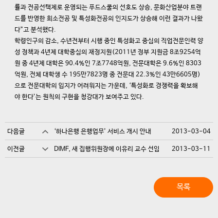
률과 전공선택제로 운영되는 푸드스쿨의 선호도 상승, 문화산업분야 트랜
드를 반영한 희소전공 및 특성화전공의 인지도가 상승해 이런 결과가 나왔
다”고 분석했다.
학령인구의 감소, 수년전부터 시행 중인 특성화고 중심의 직업전문인력 양
성 정책과 4년제 대학중심의 재정지원(2011년 정부 지원금 8조9254억
원 중 4년제 대학은 90.4%인 7조7748억원, 전문대학은 9.6%인 8303
억원, 전체 대학생 수 195만7823명 중 전문대 22.3%인 43만6605명)
으로 전문대학의 입지가 어려워지는 가운데, ‘특성화로 경쟁력을 확보해
야 한다’는 원칙의 구현을 청강대가 보여주고 있다.
다음글
‘하나은행 은행업무’ 서비스 개시 안내
2013-03-04
이전글
DIMF, 새 집행위원장에 이유리 교수 선임
2013-03-11
목록