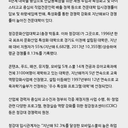
4년제 대학을 중심으로 반값등록금을 위한 재원 투입과 특성화고 및 마이
스터고교 중심의 직업전문인력 배출 정책 등으로 전문대학 입시경쟁률이
답보 및 하향세임에 반해, 특성화를 통한 경쟁력 강화로 지난해보다 경쟁
률이 높아진 전문대학이 있다.
청강문화산업대학교(총장 박동호. 이하 청강대)가 그곳으로, 1996년 한
국 최초의 문화산업 특성화 대학으로 경기도 이천에 설립된 대학은, 지난
해 대비 지원자가 55%(지난해 6,682명, 2013년 10,355명)상승하여
평균 경쟁률 8.13%를 기록했다.
콘텐츠, 푸드, 패션, 뮤지컬, 모바일 5개 스쿨 14개 전공과 유아교육과에
전체 3100여명이 재학하고 있는 대학은, 지난해까지 5년 연속으로 교육
역량강화사업에 선정됐고, 설립 이듬해인 1997년부터 12년 연속으로 교
육과학기술부가 선정하는 `우수 특성화 프로그램 대학`에 선정되었다.
산업체 경력자 중심의 교수진과 정부의 각종 재정지원 사업 수행, 취·창업
관련 다양한 프로그램, 현장실습 역량 강화를 위한 청강창조센터(CCRC)
등은 청강대 경쟁력의 원천.
청강대 입시관계자는 “지난해 92.3%를 달성한 모바일스쿨의 높은 취업