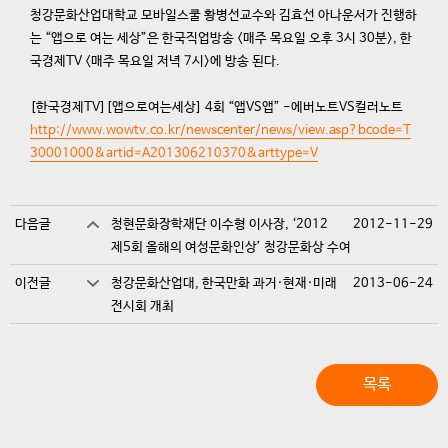
청강문화산업대학교 모바일스쿨 황병선교수와 김효선 아나운서가 진행하
는 “앱으로 여는 세상”은 한국직업방송 <매주 목요일 오후 3시 30분>, 한
국경제TV <매주 목요일 저녁 7시>에 방송 된다.
[한국경제TV][앱으로여는세상] 4회 “앱VS앱” -에버노트VS컬러노트
http://www.wowtv.co.kr/newscenter/news/view.asp?bcode=T
30001000&artid=A201306210370&arttype=V
다음글
청현문화장학재단 이수형 이사장, ‘2012
2012-11-29
제5회 올해의 여성문화인상’ 청강문화상 수여
이전글
청강문화산업대, 한국만화 과거·현재·미래
2013-06-24
전시회 개최
목록