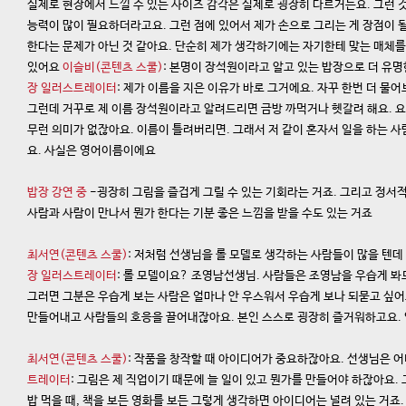
실제로 현장에서 느낄 수 있는 사이즈 감각은 실제로 굉장히 다르거든요. 그런 
능력이 많이 필요하더라고요. 그런 점에 있어서 제가 손으로 그리는 게 장점이 될
한다는 문제가 아닌 것 같아요. 단순히 제가 생각하기에는 자기한테 맞는 매체
있어요
이슬비(콘텐츠 스쿨)
: 본명이 장석원이라고 알고 있는 밥장으로 더 유명
장 일러스트레이터
: 제가 이름을 지은 이유가 바로 그거에요. 자꾸 한번 더 물
그런데 거꾸로 제 이름 장석원이라고 알려드리면 금방 까먹거나 헷갈려 해요. 요
무런 의미가 없잖아요. 이름이 틀려버리면. 그래서 저 같이 혼자서 일을 하는 
요. 사실은 영어이름이에요
밥장 강연 중
-굉장히 그림을 즐겁게 그릴 수 있는 기회라는 거죠. 그리고 정서적
사람과 사람이 만나서 뭔가 한다는 기분 좋은 느낌을 받을 수도 있는 거죠
최서연(콘텐츠 스쿨)
: 저처럼 선생님을 롤 모델로 생각하는 사람들이 많을 텐
장 일러스트레이터
: 롤 모델이요? 조영남선생님. 사람들은 조영남을 우습게 봐
그러면 그분은 우습게 보는 사람은 얼마나 안 우스워서 우습게 보나 되묻고 싶어
만들어내고 사람들의 호응을 끌어내잖아요. 본인 스스로 굉장히 즐거워하고요. 
최서연(콘텐츠 스쿨)
: 작품을 창작할 때 아이디어가 중요하잖아요. 선생님은 
트레이터
: 그림은 제 직업이기 때문에 늘 일이 있고 뭔가를 만들어야 하잖아요. 
밥 먹을 때, 책을 보든 영화를 보든 그렇게 생각하면 아이디어는 널려 있는 거죠