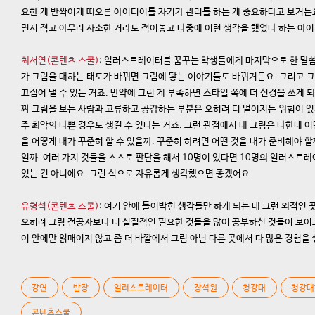
요한 게 반짝이게 떠오른 아이디어를 자기가 관리를 하는 게 중요하다고 보거든요.
면서 적고 아무리 사소한 거라도 적어놓고 나중에 이런 생각을 했었나 하는 아
최서연(콘텐츠 스쿨)
: 일러스트레이터를 꿈꾸는 학생들에게 마지막으로 한 말
가 그림을 대하는 태도가 바뀌면 그림에 닿는 이야기들도 바뀌거든요. 그리고 
끄집어 낼 수 있는 거죠. 만약에 그런 게 부족하면 스타일 쪽에 더 신경을 쓰게 
짜 그림을 보는 사람과 교류하고 공감하는 부분은 오히려 더 멀어지는 위험이 있
주 최악의 나쁜 경우도 생길 수 있다는 거죠. 그런 관점에서 내 그림은 나한테 어
을 어떻게 내가 꾸준히 할 수 있을까. 꾸준히 하려면 어떤 것을 내가 준비해야 할
일까. 여러 가지 것들을 스스로 판단을 해서 10명이 있다면 10명의 일러스트레
있는 건 아니에요. 그런 식으로 자유롭게 생각했으면 좋겠어요
유형석(콘텐츠 스쿨)
: 여기 안에 틀어박힌 생각들만 하게 되는 데 그런 외적인
오히려 그림 전공자보다 더 실질적인 필요한 것들을 많이 공부하신 것들이 보이고
이 안에만 얽매이지 않고 좀 더 바깥에서 그림 아닌 다른 곳에서 다 많은 경험
강연
밥장
일러스트레이터
장석원
청강대
청강대
콘텐츠스쿨