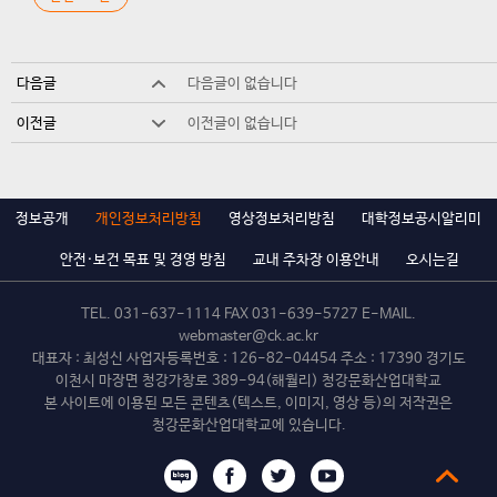
다음글
다음글이 없습니다
이전글
이전글이 없습니다
정보공개
개인정보처리방침
영상정보처리방침
대학정보공시알리미
안전·보건 목표 및 경영 방침
교내 주차장 이용안내
오시는길
TEL.
031-637-1114
FAX 031-639-5727 E-MAIL.
webmaster@ck.ac.kr
대표자 : 최성신 사업자등록번호 : 126-82-04454 주소 : 17390 경기도
이천시 마장면 청강가창로 389-94(해월리) 청강문화산업대학교
본 사이트에 이용된 모든 콘텐츠(텍스트, 이미지, 영상 등)의 저작권은
청강문화산업대학교에 있습니다.